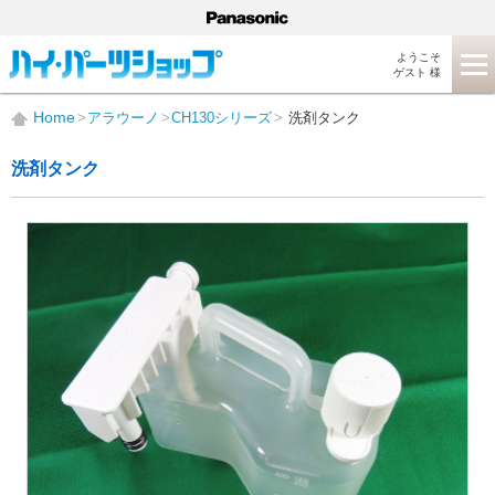
ようこそ
ゲスト 様
Home
アラウーノ
CH130シリーズ
洗剤タンク
洗剤タンク