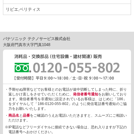
リビエ,ベリティス
パナソニック テクノサービス株式会社
大阪府門真市大字門真1048
・予期せぬ障害などでお客様とのお電話が途中切断してしまった時に、折り
返しかけ直しをさせていただくために、
発信者番号通知
をお願いしており
ます。発信者番号を非通知に設定されているお客様は、はじめに「186」
をダイヤルして「186-0120-055-802」のように発信電話番号通知のご協
力をお願いいたします。
・
商品名
と
品番
をご確認のうえお電話いただきますと、スムーズにご相談い
ただけます。
※IP電話などフリーダイヤルに接続できない場合は、恐れ入りますが下記の
電話番号へおかけください。