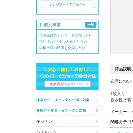
レンジフードフィルター
目的別検索
一覧
◎お風呂のシャワーを交換したい
◎油汚れ･ベタつきをとりたい
◎排水口の目皿を交換したい
商品説明
在庫につい
1枚入り
親水性塗装
浄水カートリッジ★クーポン対象
各種フィルター★クーポン対象
メーカー：
キッチン
関連カテゴ
バスルーム