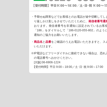
・予期せぬ障害などでお客様とのお電話が途中切断してし
り返しかけ直しをさせていただくために、
発信者番号通
おります。発信者番号を非通知に設定されているお客
「186」をダイヤルして「186-0120-055-802」の
通知のご協力をお願いいたします。
・
商品名
と
品番
をご確認のうえお電話いただきますと、ス
いただけます。
※IP電話などフリーダイヤルに接続できない場合は、恐れ
の電話番号へおかけください。
[大阪]
06-6906-1224
【受付時間】平日 9:00～18:00／土･日･祝 9:00～17:00