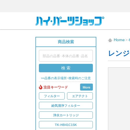
Home
商品検索
レンジ
検 索
>>品番の表示場所･検索時のご注意
注目キーワード
More
フィルター
エアテクト
給気清浄フィルター
浄水カートリッジ
TK-HB41C1SK