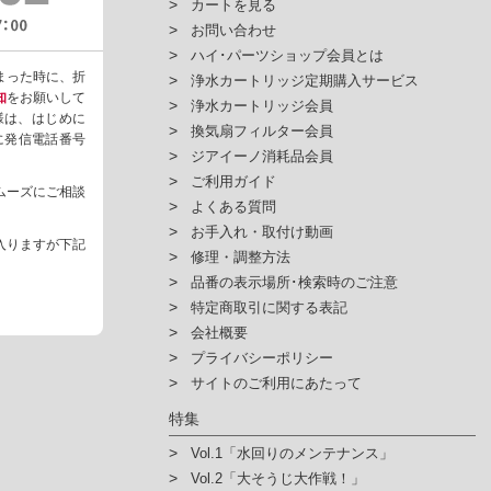
カートを見る
お問い合わせ
ハイ･パーツショップ会員とは
まった時に、折
浄水カートリッジ定期購入サービス
知
をお願いして
浄水カートリッジ会員
様は、はじめに
換気扇フィルター会員
ように発信電話番号
ジアイーノ消耗品会員
ご利用ガイド
ムーズにご相談
よくある質問
お手入れ・取付け動画
入りますが下記
修理・調整方法
品番の表示場所･検索時のご注意
特定商取引に関する表記
会社概要
プライバシーポリシー
サイトのご利用にあたって
特集
Vol.1「水回りのメンテナンス」
Vol.2「大そうじ大作戦！」