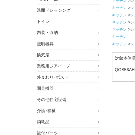
キッチン
レ
キッチン
レ
洗面ドレッシング
キッチン
レ
トイレ
キッチン
レ
キッチン
レ
内装・収納
キッチン
照明器具
キッチン
レ
換気扇
対象本体
業務用ジアイーノ
QGS56AH
6AHDWZ,
外まわり･ポスト
園芸機器
その他住宅設備
介護･福祉
消耗品
後付パーツ