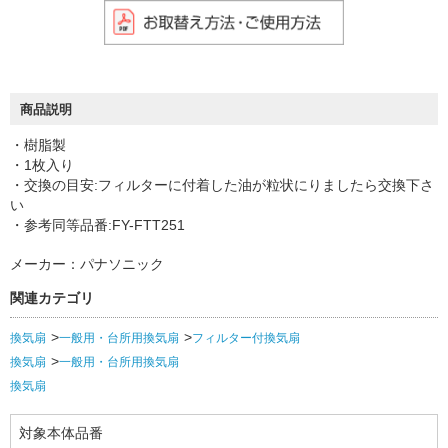
商品説明
・樹脂製
・1枚入り
・交換の目安:フィルターに付着した油が粒状にりましたら交換下さ
い
・参考同等品番:FY-FTT251
メーカー：パナソニック
関連カテゴリ
換気扇
一般用・台所用換気扇
フィルター付換気扇
換気扇
一般用・台所用換気扇
換気扇
対象本体品番