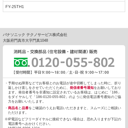
FY-25TH1
パナソニック テクノサービス株式会社
大阪府門真市大字門真1048
・予期せぬ障害などでお客様とのお電話が途中切断してしまった時に、折り
返しかけ直しをさせていただくために、
発信者番号通知
をお願いしており
ます。発信者番号を非通知に設定されているお客様は、はじめに「186」
をダイヤルして「186-0120-055-802」のように発信電話番号通知のご協
力をお願いいたします。
・
商品名
と
品番
をご確認のうえお電話いただきますと、スムーズにご相談い
ただけます。
※IP電話などフリーダイヤルに接続できない場合は、恐れ入りますが下記の
電話番号へおかけください。