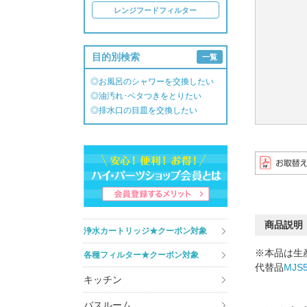
レンジフードフィルター
目的別検索
一覧
◎お風呂のシャワーを交換したい
◎油汚れ･ベタつきをとりたい
◎排水口の目皿を交換したい
商品説明
浄水カートリッジ★クーポン対象
※本品は生
各種フィルター★クーポン対象
代替品
MJS5
キッチン
バスルーム