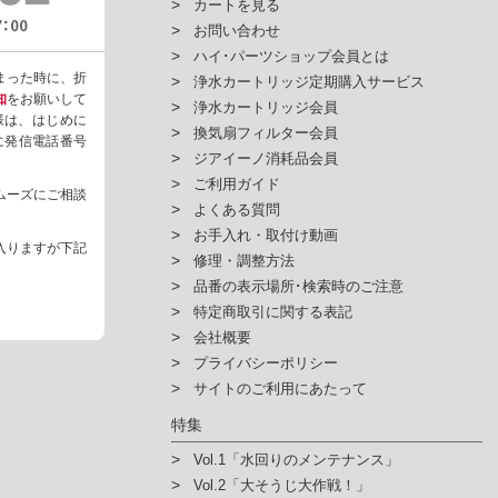
カートを見る
お問い合わせ
ハイ･パーツショップ会員とは
まった時に、折
浄水カートリッジ定期購入サービス
知
をお願いして
浄水カートリッジ会員
様は、はじめに
換気扇フィルター会員
ように発信電話番号
ジアイーノ消耗品会員
ご利用ガイド
ムーズにご相談
よくある質問
お手入れ・取付け動画
入りますが下記
修理・調整方法
品番の表示場所･検索時のご注意
特定商取引に関する表記
会社概要
プライバシーポリシー
サイトのご利用にあたって
特集
Vol.1「水回りのメンテナンス」
Vol.2「大そうじ大作戦！」