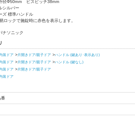
径Φ50mm ビスピッチ38mm
ルシルバー
ーズ 標準ハンドル
簡易ロックで施錠時に赤色を表示します。
パナソニック
リ
内装ドア
片開きドア/親子ドア
ハンドル (鍵あり･表示あり)
内装ドア
片開きドア/親子ドア
ハンドル (鍵なし)
内装ドア
片開きドア/親子ドア
内装ドア
品番