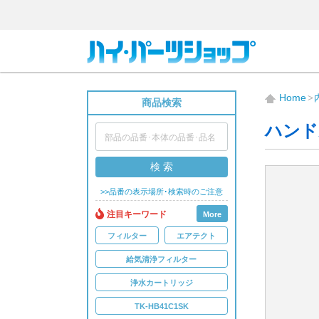
Home
商品検索
ハンド
検 索
>>品番の表示場所･検索時のご注意
注目キーワード
More
フィルター
エアテクト
給気清浄フィルター
浄水カートリッジ
TK-HB41C1SK