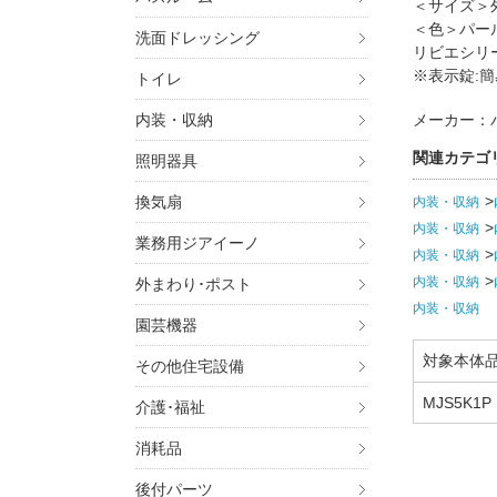
＜サイズ＞外
＜色＞パー
洗面ドレッシング
リビエシリ
※表示錠:
トイレ
内装・収納
メーカー：
関連カテゴ
照明器具
換気扇
内装・収納
内装・収納
業務用ジアイーノ
内装・収納
内装・収納
外まわり･ポスト
内装・収納
園芸機器
対象本体
その他住宅設備
MJS5K1P
介護･福祉
消耗品
後付パーツ