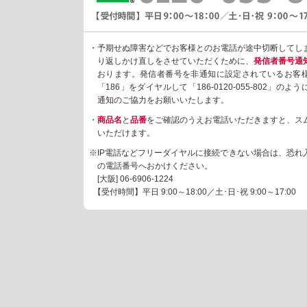
・予期せぬ障害などでお客様とのお電話が途中切断してし
り返しかけ直しをさせていただくために、
発信者番号通
おります。発信者番号を非通知に設定されているお客
「186」をダイヤルして「186-0120-055-802」の
通知のご協力をお願いいたします。
・
商品名
と
品番
をご確認のうえお電話いただきますと、ス
いただけます。
※IP電話などフリーダイヤルに接続できない場合は、恐れ
の電話番号へおかけください。
[大阪]
06-6906-1224
【受付時間】平日 9:00～18:00／土･日･祝 9:00～17:00