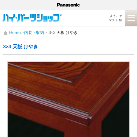
ようこそ
ゲスト 様
Home
内装・収納
3×3 天板 けやき
3×3 天板 けやき