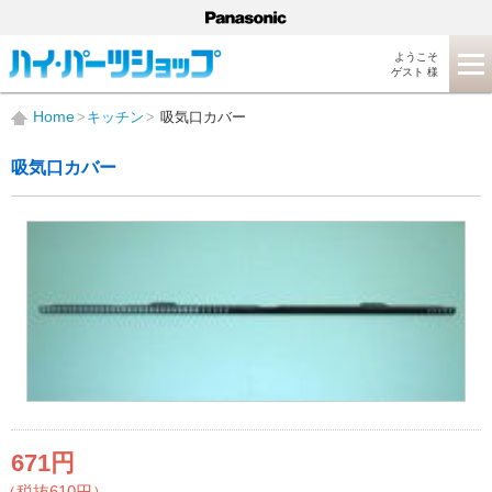
ようこそ
ゲスト 様
Home
キッチン
吸気口カバー
吸気口カバー
671円
（税抜610円）