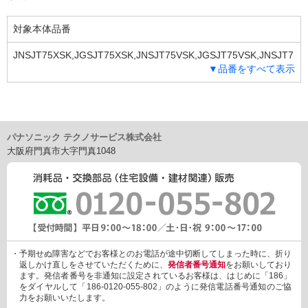
対象本体品番
JNSJT75XSK,JGSJT75XSK,JNSJT75VSK,JGSJT75VSK,JNSJT7
▼品番をすべて表示
5MSK,JGSJT75MSK,JNSJT60XSK,JGSJT60XSK,JNSJT60VSK,J
GSJT60VSK,JNSJT60MSK,JGSJT60MSK,JNSJ75XSK,JGSJ75X
SK,JNSJ75HSK,JGSJ75HSK,JNSJ60XSK,JGSJ60XSK,JNSJ60H
SK,JGSJ60HSK,JNSFT75XSK,JGSFT75XSK,JNSFT75VSK,JGS
FT75VSK,JNSFT75MSK,JGSFT75MSK,JNSFT60XSK,JGSFT60
パナソニック テクノサービス株式会社
XSK,JNSFT60VSK,JGSFT60VSK,JNSFT60MSK,JGSFT60MSK,J
大阪府門真市大字門真1048
NSF75XSK,JGSF75XSK,JNSF75HSK,JGSF75HSK,JNSF60XSK,
JGSF60XSK,JNSF60HSK,JGSF60HSK,JNEJT75VCK,JGEJT75V
CK,JNEJ60HKK,JGEJ60HKK,JNEFT75VCK,JGEFT75VCK,JNEF
60HKK,JGEF60HKK
・予期せぬ障害などでお客様とのお電話が途中切断してしまった時に、折り
返しかけ直しをさせていただくために、
発信者番号通知
をお願いしており
ます。発信者番号を非通知に設定されているお客様は、はじめに「186」
をダイヤルして「186-0120-055-802」のように発信電話番号通知のご協
力をお願いいたします。