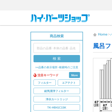
Home
商品検索
風呂フ
検 索
>>品番の表示場所･検索時のご注意
注目キーワード
More
フィルター
エアテクト
給気清浄フィルター
浄水カートリッジ
TK-HB41C1SK