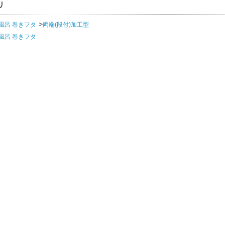
リ
風呂 巻きフタ
両端(段付)加工型
風呂 巻きフタ