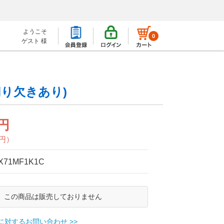
ようこそ
0
ゲスト 様
切り欠きあり)
0円
0円）
X71MF1K1C
この商品は販売しておりません
に対するお問い合わせ >>