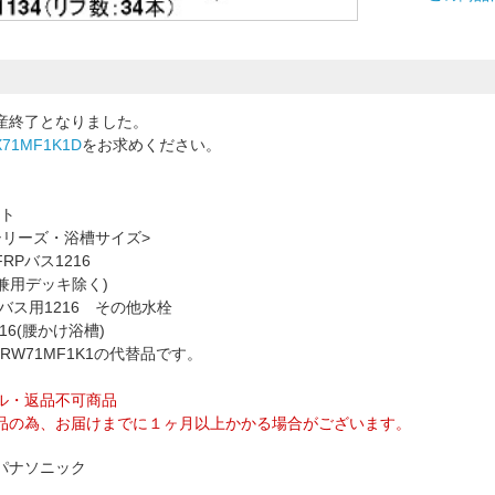
産終了となりました。
X71MF1K1D
をお求めください。
イト
シリーズ・浴槽サイズ>
RPバス1216
(兼用デッキ除く)
Pバス用1216 その他水栓
216(腰かけ浴槽)
RW71MF1K1の代替品です。
ル・返品不可商品
品の為、お届けまでに１ヶ月以上かかる場合がございます。
パナソニック