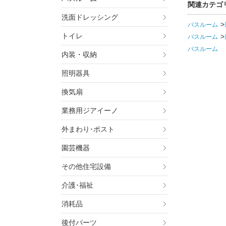
関連カテゴ
洗面ドレッシング
バスルーム
トイレ
バスルーム
バスルーム
内装・収納
照明器具
換気扇
業務用ジアイーノ
外まわり･ポスト
園芸機器
その他住宅設備
介護･福祉
消耗品
後付パーツ