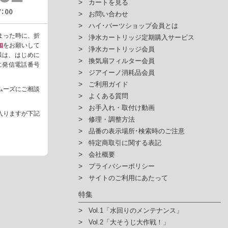
カートを見る
お問い合わせ
ハイ･パーツショップ会員とは
まった時に、折
浄水カートリッジ定期購入サービス
知
をお願いして
浄水カートリッジ会員
様は、はじめに
換気扇フィルター会員
ように発信電話番号
ジアイーノ消耗品会員
ご利用ガイド
ムーズにご相談
よくある質問
お手入れ・取付け動画
入りますが下記
修理・調整方法
品番の表示場所･検索時のご注意
特定商取引に関する表記
会社概要
プライバシーポリシー
サイトのご利用にあたって
特集
Vol.1「水回りのメンテナンス」
Vol.2「大そうじ大作戦！」