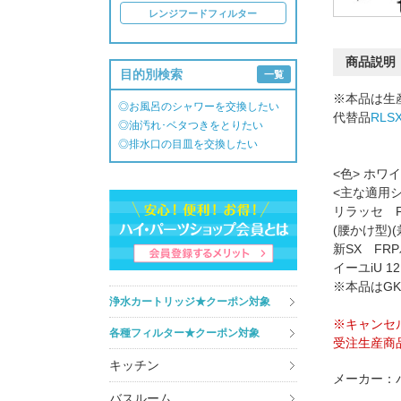
レンジフードフィルター
商品説明
目的別検索
一覧
※本品は生
◎お風呂のシャワーを交換したい
代替品
RLS
◎油汚れ･ベタつきをとりたい
◎排水口の目皿を交換したい
<色> ホワ
<主な適用
リラッセ F
(腰かけ型)
新SX FR
イーユiU 1
※本品はGK
浄水カートリッジ★クーポン対象
※キャンセ
各種フィルター★クーポン対象
受注生産商
キッチン
メーカー：
バスルーム