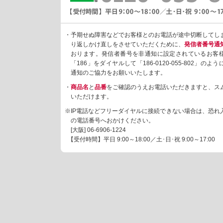
・予期せぬ障害などでお客様とのお電話が途中切断してし
り返しかけ直しをさせていただくために、
発信者番号通
おります。発信者番号を非通知に設定されているお客
「186」をダイヤルして「186-0120-055-802」の
通知のご協力をお願いいたします。
・
商品名
と
品番
をご確認のうえお電話いただきますと、ス
いただけます。
※IP電話などフリーダイヤルに接続できない場合は、恐れ
の電話番号へおかけください。
[大阪]
06-6906-1224
【受付時間】平日 9:00～18:00／土･日･祝 9:00～17:00