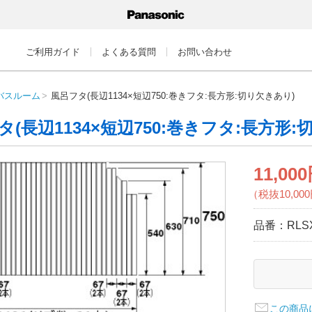
ご利用ガイド
よくある質問
お問い合わせ
バスルーム
風呂フタ(長辺1134×短辺750:巻きフタ:長方形:切り欠きあり)
タ(長辺1134×短辺750:巻きフタ:長方形:
11,00
（税抜10,00
品番：
RLS
この商品