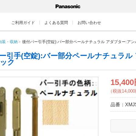
ご利用ガイド
よくある質問
お問い合わせ
内装・収納
後付バー引手(空錠):バー部分ペールナチュラル アダプター:ア
ー引手(空錠):バー部分ペールナチュラル
ック
15,40
（税抜14,00
品番：
XMJ