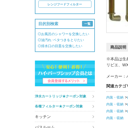
レンジフードフィルター
目的別検索
一覧
◎お風呂のシャワーを交換したい
◎油汚れ･ベタつきをとりたい
◎排水口の目皿を交換したい
商品説明
※本品は生
リビエ、W
メーカー：
関連カテゴ
浄水カートリッジ★クーポン対象
内装・収納
内装・収納
各種フィルター★クーポン対象
内装・収納
キッチン
内装・収納
バスルーム