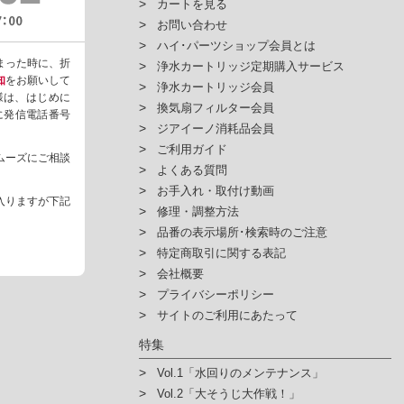
カートを見る
お問い合わせ
ハイ･パーツショップ会員とは
まった時に、折
浄水カートリッジ定期購入サービス
知
をお願いして
浄水カートリッジ会員
様は、はじめに
換気扇フィルター会員
ように発信電話番号
ジアイーノ消耗品会員
ご利用ガイド
ムーズにご相談
よくある質問
お手入れ・取付け動画
入りますが下記
修理・調整方法
品番の表示場所･検索時のご注意
特定商取引に関する表記
会社概要
プライバシーポリシー
サイトのご利用にあたって
特集
Vol.1「水回りのメンテナンス」
Vol.2「大そうじ大作戦！」