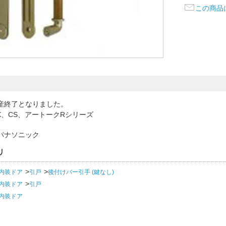
この商品
産終了となりました。
X、CS、アートークRシリーズ
パナソニック
リ
内装ドア
引戸
後付けバー引手 (鍵なし)
内装ドア
引戸
内装ドア