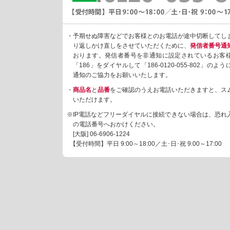
・予期せぬ障害などでお客様とのお電話が途中切断してし
り返しかけ直しをさせていただくために、
発信者番号通
おります。発信者番号を非通知に設定されているお客
「186」をダイヤルして「186-0120-055-802」の
通知のご協力をお願いいたします。
・
商品名
と
品番
をご確認のうえお電話いただきますと、ス
いただけます。
※IP電話などフリーダイヤルに接続できない場合は、恐れ
の電話番号へおかけください。
[大阪]
06-6906-1224
【受付時間】平日 9:00～18:00／土･日･祝 9:00～17:00