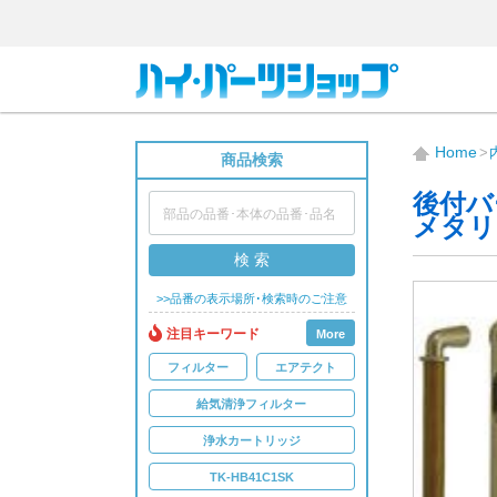
Home
商品検索
後付バ
メタリ
検 索
>>品番の表示場所･検索時のご注意
注目キーワード
More
フィルター
エアテクト
給気清浄フィルター
浄水カートリッジ
TK-HB41C1SK