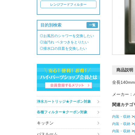
レンジフードフィルター
目的別検索
一覧
◎お風呂のシャワーを交換したい
◎油汚れ･ベタつきをとりたい
◎排水口の目皿を交換したい
商品説明
全長140m
メーカー：
浄水カートリッジ★クーポン対象
関連カテゴ
各種フィルター★クーポン対象
内装・収納
キッチン
内装・収納
内装・収納
バスルーム