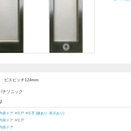
m ビスピッチ124mm
パナソニック
リ
内装ドア
引戸
引手 (鍵あり･表示あり)
内装ドア
引戸
内装ドア