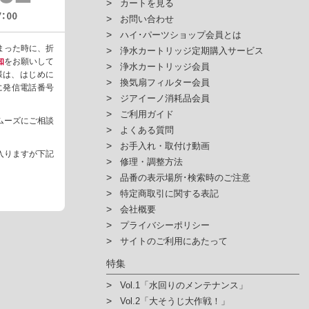
カートを見る
お問い合わせ
ハイ･パーツショップ会員とは
まった時に、折
浄水カートリッジ定期購入サービス
知
をお願いして
浄水カートリッジ会員
様は、はじめに
換気扇フィルター会員
ように発信電話番号
ジアイーノ消耗品会員
ご利用ガイド
ムーズにご相談
よくある質問
お手入れ・取付け動画
入りますが下記
修理・調整方法
品番の表示場所･検索時のご注意
特定商取引に関する表記
会社概要
プライバシーポリシー
サイトのご利用にあたって
特集
Vol.1「水回りのメンテナンス」
Vol.2「大そうじ大作戦！」