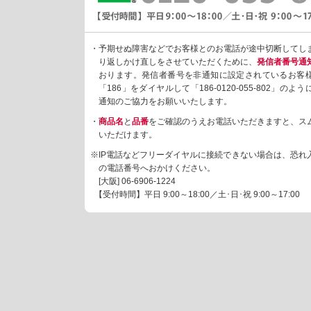
・予期せぬ障害などでお客様とのお電話が途中切断してし
り返しかけ直しをさせていただくために、
発信者番号通
おります。発信者番号を非通知に設定されているお客
「186」をダイヤルして「186-0120-055-802」の
通知のご協力をお願いいたします。
・
商品名
と
品番
をご確認のうえお電話いただきますと、ス
いただけます。
※IP電話などフリーダイヤルに接続できない場合は、恐れ
の電話番号へおかけください。
[大阪]
06-6906-1224
【受付時間】平日 9:00～18:00／土･日･祝 9:00～17:00