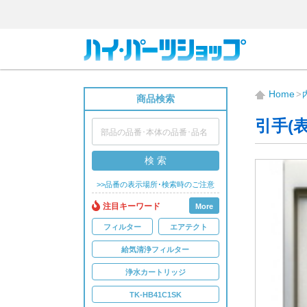
Home
商品検索
引手(
検 索
>>品番の表示場所･検索時のご注意
注目キーワード
More
フィルター
エアテクト
給気清浄フィルター
浄水カートリッジ
TK-HB41C1SK