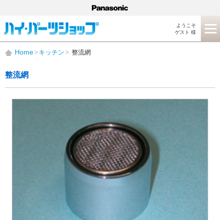
ようこそ
ゲスト 様
Home
キッチン
整流網
整流網