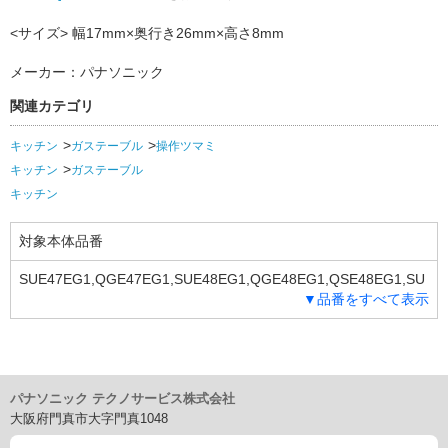
<サイズ> 幅17mm×奥行き26mm×高さ8mm
メーカー：パナソニック
関連カテゴリ
キッチン
ガステーブル
操作ツマミ
キッチン
ガステーブル
キッチン
対象本体品番
SUE47EG1,QGE47EG1,SUE48EG1,QGE48EG1,QSE48EG1,SU
▼品番をすべて表示
E32E1N,QGE32E1N,QSE32E1N,QGE32E3N,QSE32E3N,QGE3
2E4N,QSE32E4N
パナソニック テクノサービス株式会社
大阪府門真市大字門真1048