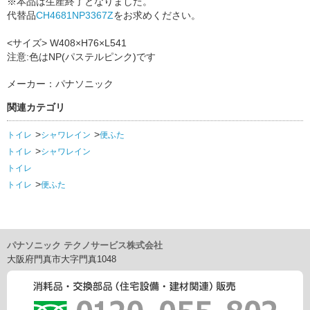
※本品は生産終了となりました。
代替品
CH4681NP3367Z
をお求めください。
<サイズ> W408×H76×L541
注意:色はNP(パステルピンク)です
メーカー：パナソニック
関連カテゴリ
トイレ
シャワレイン
便ふた
トイレ
シャワレイン
トイレ
トイレ
便ふた
パナソニック テクノサービス株式会社
大阪府門真市大字門真1048