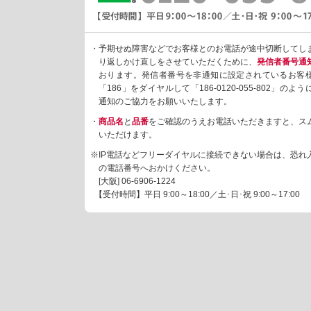
・予期せぬ障害などでお客様とのお電話が途中切断してし
り返しかけ直しをさせていただくために、
発信者番号通
おります。発信者番号を非通知に設定されているお客
「186」をダイヤルして「186-0120-055-802」の
通知のご協力をお願いいたします。
・
商品名
と
品番
をご確認のうえお電話いただきますと、ス
いただけます。
※IP電話などフリーダイヤルに接続できない場合は、恐れ
の電話番号へおかけください。
[大阪]
06-6906-1224
【受付時間】平日 9:00～18:00／土･日･祝 9:00～17:00