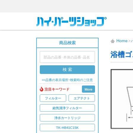
Home
商品検索
浴槽ゴ
検 索
>>品番の表示場所･検索時のご注意
注目キーワード
More
フィルター
エアテクト
給気清浄フィルター
浄水カートリッジ
TK-HB41C1SK