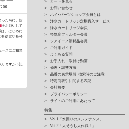
カートを見る
お問い合わせ
ハイ･パーツショップ会員とは
まった時に、折
浄水カートリッジ定期購入サービス
知
をお願いして
浄水カートリッジ会員
様は、はじめに
換気扇フィルター会員
ように発信電話番号
ジアイーノ消耗品会員
ご利用ガイド
ムーズにご相談
よくある質問
お手入れ・取付け動画
入りますが下記
修理・調整方法
品番の表示場所･検索時のご注意
特定商取引に関する表記
会社概要
プライバシーポリシー
サイトのご利用にあたって
特集
Vol.1「水回りのメンテナンス」
Vol.2「大そうじ大作戦！」