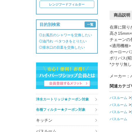
レンジフードフィルター
商品説明
目的別検索
一覧
在庫に限り
高さ15mm
◎お風呂のシャワーを交換したい
チェーンの長
◎油汚れ･ベタつきをとりたい
<適用機種>
◎排水口の目皿を交換したい
ホーローバス
ポリバス(昭
*クサリ無し
メーカー：
関連カテゴ
バスルーム
浄水カートリッジ★クーポン対象
バスルーム
各種フィルター★クーポン対象
バスルーム
バスルーム
キッチン
バスルーム