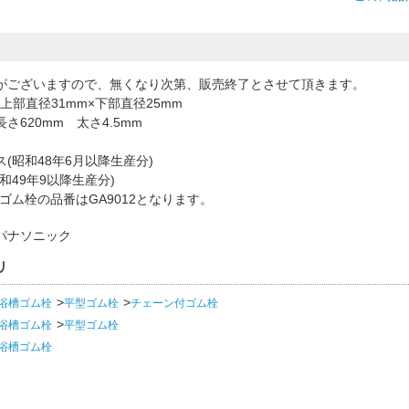
がございますので、無くなり次第、販売終了とさせて頂きます。
×上部直径31mm×下部直径25mm
さ620mm 太さ4.5mm
(昭和48年6月以降生産分)
和49年9以降生産分)
ゴム栓の品番はGA9012となります。
パナソニック
リ
浴槽ゴム栓
平型ゴム栓
チェーン付ゴム栓
浴槽ゴム栓
平型ゴム栓
浴槽ゴム栓