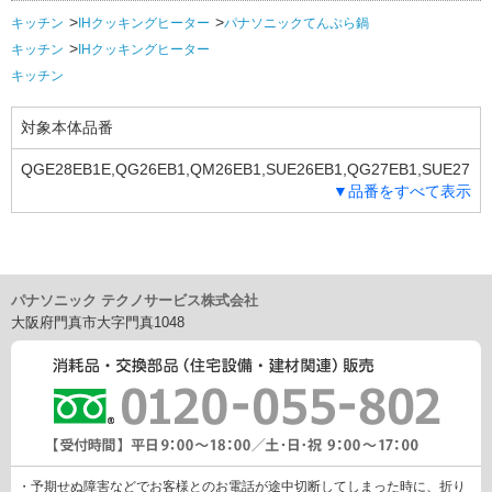
キッチン
IHクッキングヒーター
パナソニックてんぷら鍋
キッチン
IHクッキングヒーター
キッチン
対象本体品番
QGE28EB1E,QG26EB1,QM26EB1,SUE26EB1,QG27EB1,SUE27
▼品番をすべて表示
EB1,QGE29EB1G,QME29EB1G,SUE29EB1G,SUS27EB1,QGE3
0EB1E,QGS30EB1S,SUE30EB1E,SUS30EB1A,SUS30EB1B,SUS
30EB1S,QGS31EB1K,SUS31EB1K
パナソニック テクノサービス株式会社
大阪府門真市大字門真1048
・予期せぬ障害などでお客様とのお電話が途中切断してしまった時に、折り