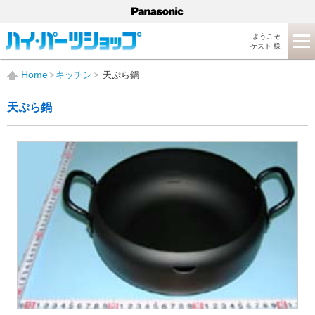
ようこそ
ゲスト 様
Home
キッチン
天ぷら鍋
天ぷら鍋