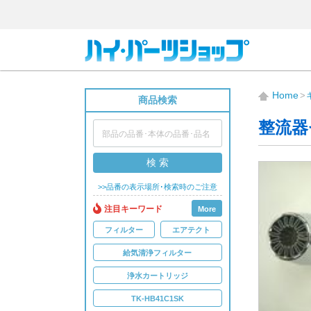
Home
商品検索
整流器
検 索
>>品番の表示場所･検索時のご注意
注目キーワード
More
フィルター
エアテクト
給気清浄フィルター
浄水カートリッジ
TK-HB41C1SK