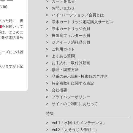
カートを見る
お問い合わせ
ハイ･パーツショップ会員とは
まった時に、折
浄水カートリッジ定期購入サービス
知
をお願いして
浄水カートリッジ会員
様は、はじめに
換気扇フィルター会員
ように発信電話番号
ジアイーノ消耗品会員
ご利用ガイド
ムーズにご相談
よくある質問
お手入れ・取付け動画
入りますが下記
修理・調整方法
品番の表示場所･検索時のご注意
特定商取引に関する表記
会社概要
プライバシーポリシー
サイトのご利用にあたって
特集
Vol.1「水回りのメンテナンス」
Vol.2「大そうじ大作戦！」