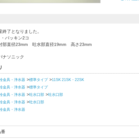
産終了となりました。
コ・パッキン2コ
部直径23mm 吐水部直径19mm 高さ23mm
パナソニック
リ
栓金具・浄水器
標準タイプ
11SK 21SK・22SK
栓金具・浄水器
標準タイプ
栓金具・浄水器
吐水口部
吐水口部
栓金具・浄水器
吐水口部
栓金具・浄水器
品番