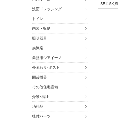
SE11SK,S
洗面ドレッシング
トイレ
内装・収納
照明器具
換気扇
業務用ジアイーノ
外まわり･ポスト
園芸機器
その他住宅設備
介護･福祉
消耗品
後付パーツ