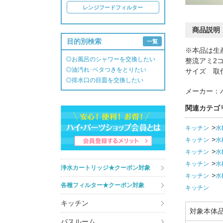
レンジフードフィルター
商品説明
目的別検索
一覧
※本品は生
◎お風呂のシャワーを交換したい
整流アミ2
◎油汚れ･ベタつきをとりたい
サイズ 取付
◎排水口の目皿を交換したい
メーカー：
関連カテゴ
キッチン
水
キッチン
水
キッチン
水
キッチン
水
浄水カートリッジ★クーポン対象
キッチン
水
各種フィルター★クーポン対象
キッチン
キッチン
対象本体
バスルーム