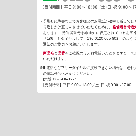
・予期せぬ障害などでお客様とのお電話が途中切断してし
り返しかけ直しをさせていただくために、
発信者番号通
おります。発信者番号を非通知に設定されているお客
「186」をダイヤルして「186-0120-055-802」の
通知のご協力をお願いいたします。
・
商品名
と
品番
をご確認のうえお電話いただきますと、ス
いただけます。
※IP電話などフリーダイヤルに接続できない場合は、恐れ
の電話番号へおかけください。
[大阪]
06-6906-1224
【受付時間】平日 9:00～18:00／土･日･祝 9:00～17:00