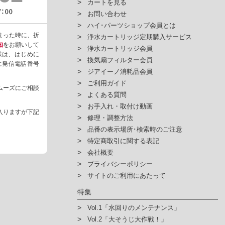
カートを見る
お問い合わせ
ハイ･パーツショップ会員とは
まった時に、折
浄水カートリッジ定期購入サービス
知
をお願いして
浄水カートリッジ会員
様は、はじめに
換気扇フィルター会員
ように発信電話番号
ジアイーノ消耗品会員
ご利用ガイド
ムーズにご相談
よくある質問
お手入れ・取付け動画
入りますが下記
修理・調整方法
品番の表示場所･検索時のご注意
特定商取引に関する表記
会社概要
プライバシーポリシー
サイトのご利用にあたって
特集
Vol.1「水回りのメンテナンス」
Vol.2「大そうじ大作戦！」