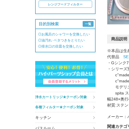
レンジフードフィルター
目的別検索
一覧
◎お風呂のシャワーを交換したい
商品説明
◎油汚れ･ベタつきをとりたい
◎排水口の目皿を交換したい
※本品は生
代替品
SE
・Gシンク7
・シリーズ
c''mad
c''made
モデリエE
spita 
浄水カートリッジ★クーポン対象
幅248×奥行
材質:ステ
各種フィルター★クーポン対象
メーカー：
キッチン
関連カテゴ
バスルーム