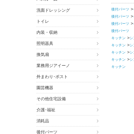
後付パーツ
洗面ドレッシング
後付パーツ
トイレ
後付パーツ
後付パーツ
内装・収納
キッチン
シ
照明器具
キッチン
シ
キッチン
シ
換気扇
キッチン
シ
業務用ジアイーノ
キッチン
外まわり･ポスト
園芸機器
その他住宅設備
介護･福祉
消耗品
後付パーツ