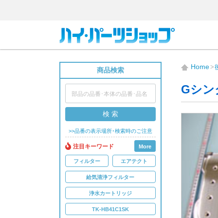
Home
商品検索
Gシン
検 索
>>品番の表示場所･検索時のご注意
注目キーワード
More
フィルター
エアテクト
給気清浄フィルター
浄水カートリッジ
TK-HB41C1SK