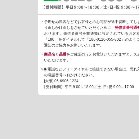
・予期せぬ障害などでお客様とのお電話が途中切断してし
り返しかけ直しをさせていただくために、
発信者番号通
おります。発信者番号を非通知に設定されているお客
「186」をダイヤルして「186-0120-055-802」の
通知のご協力をお願いいたします。
・
商品名
と
品番
をご確認のうえお電話いただきますと、ス
いただけます。
※IP電話などフリーダイヤルに接続できない場合は、恐れ
の電話番号へおかけください。
[大阪]
06-6906-1224
【受付時間】平日 9:00～18:00／土･日･祝 9:00～17:00