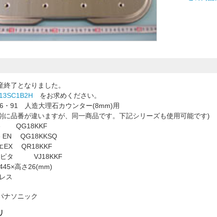
産終了となりました。
13SC1B2H
をお求めください。
6・91 人造大理石カウンター(8mm)用
別に品番が違いますが、同一商品です。下記シリーズも使用可能です)
e QG18KKF
 EN QG18KKSQ
X QR18KKF
スピタ VJ18KKF
445×高さ26(mm)
ンレス
パナソニック
リ