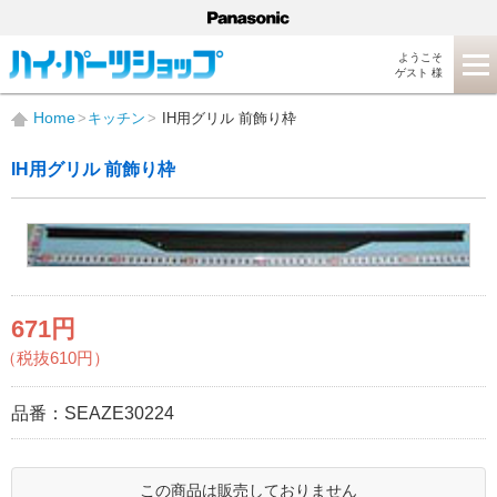
ようこそ
ゲスト 様
Home
キッチン
IH用グリル 前飾り枠
IH用グリル 前飾り枠
671円
（税抜610円）
品番：
SEAZE30224
この商品は販売しておりません