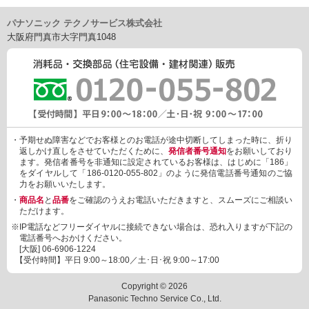
パナソニック テクノサービス株式会社
大阪府門真市大字門真1048
・予期せぬ障害などでお客様とのお電話が途中切断してしまった時に、折り
返しかけ直しをさせていただくために、
発信者番号通知
をお願いしており
ます。発信者番号を非通知に設定されているお客様は、はじめに「186」
をダイヤルして「186-0120-055-802」のように発信電話番号通知のご協
力をお願いいたします。
・
商品名
と
品番
をご確認のうえお電話いただきますと、スムーズにご相談い
ただけます。
※IP電話などフリーダイヤルに接続できない場合は、恐れ入りますが下記の
電話番号へおかけください。
[大阪]
06-6906-1224
【受付時間】平日 9:00～18:00／土･日･祝 9:00～17:00
Copyright © 2026
Panasonic Techno Service Co., Ltd.