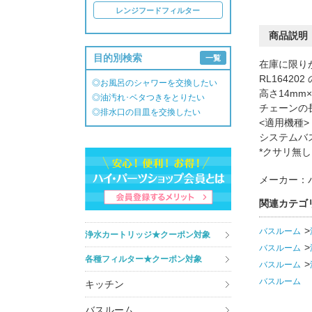
レンジフードフィルター
商品説明
目的別検索
一覧
在庫に限り
RL16420
◎お風呂のシャワーを交換したい
高さ14mm
◎油汚れ･ベタつきをとりたい
チェーンの長
◎排水口の目皿を交換したい
<適用機種>
システムバ
*クサリ無し
メーカー：
関連カテゴ
バスルーム
浄水カートリッジ★クーポン対象
バスルーム
各種フィルター★クーポン対象
バスルーム
バスルーム
キッチン
バスルーム