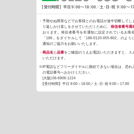
・予期せぬ障害などでお客様とのお電話が途中切断してし
り返しかけ直しをさせていただくために、
発信者番号通
おります。発信者番号を非通知に設定されているお客
「186」をダイヤルして「186-0120-055-802」の
通知のご協力をお願いいたします。
・
商品名
と
品番
をご確認のうえお電話いただきますと、ス
いただけます。
※IP電話などフリーダイヤルに接続できない場合は、恐れ
の電話番号へおかけください。
[大阪]
06-6906-1224
【受付時間】平日 9:00～18:00／土･日･祝 9:00～17:00