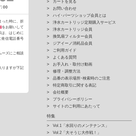
カートを見る
お問い合わせ
ハイ･パーツショップ会員とは
まった時に、折
浄水カートリッジ定期購入サービス
知
をお願いして
浄水カートリッジ会員
様は、はじめに
換気扇フィルター会員
ように発信電話番号
ジアイーノ消耗品会員
ご利用ガイド
ムーズにご相談
よくある質問
お手入れ・取付け動画
入りますが下記
修理・調整方法
品番の表示場所･検索時のご注意
特定商取引に関する表記
会社概要
プライバシーポリシー
サイトのご利用にあたって
特集
Vol.1「水回りのメンテナンス」
Vol.2「大そうじ大作戦！」