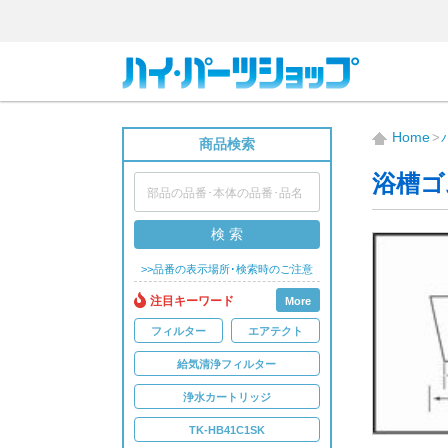
Home
商品検索
浴槽ゴム
検 索
>>品番の表示場所･検索時のご注意
注目キーワード
More
フィルター
エアテクト
給気清浄フィルター
浄水カートリッジ
TK-HB41C1SK