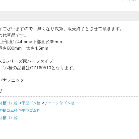
がございますので、無くなり次第、販売終了とさせて頂きます。
2 の代替品です。
×上部直径44mm×下部直径39mm
さ600mm 太さ4.5mm
スSシリーズ床ハーフタイプ
ゴム栓の品番はGZ160510となります。
パナソニック
リ
浴槽ゴム栓
平型ゴム栓
チェーン付ゴム栓
浴槽ゴム栓
平型ゴム栓
浴槽ゴム栓