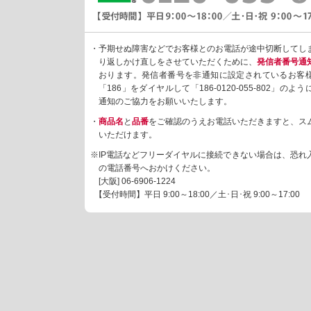
・予期せぬ障害などでお客様とのお電話が途中切断してし
り返しかけ直しをさせていただくために、
発信者番号通
おります。発信者番号を非通知に設定されているお客
「186」をダイヤルして「186-0120-055-802」の
通知のご協力をお願いいたします。
・
商品名
と
品番
をご確認のうえお電話いただきますと、ス
いただけます。
※IP電話などフリーダイヤルに接続できない場合は、恐れ
の電話番号へおかけください。
[大阪]
06-6906-1224
【受付時間】平日 9:00～18:00／土･日･祝 9:00～17:00