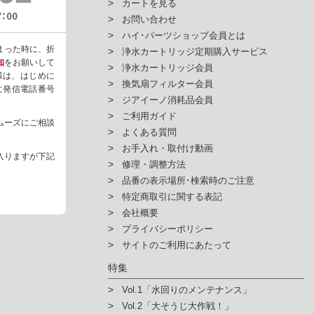
カートを見る
お問い合わせ
ハイ･パーツショップ会員とは
まった時に、折
浄水カートリッジ定期購入サービス
知
をお願いして
浄水カートリッジ会員
様は、はじめに
換気扇フィルター会員
ように発信電話番号
ジアイーノ消耗品会員
ご利用ガイド
ムーズにご相談
よくある質問
お手入れ・取付け動画
入りますが下記
修理・調整方法
品番の表示場所･検索時のご注意
特定商取引に関する表記
会社概要
プライバシーポリシー
サイトのご利用にあたって
特集
Vol.1「水回りのメンテナンス」
Vol.2「大そうじ大作戦！」