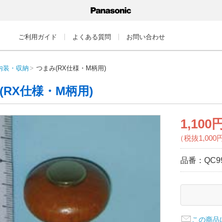
ご利用ガイド
よくある質問
お問い合わせ
内装・収納
つまみ(RX仕様・M柄用)
(RX仕様・M柄用)
1,100
（税抜1,000
品番：
QC9
この商品