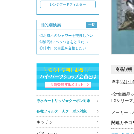
レンジフードフィルター
目的別検索
一覧
◎お風呂のシャワーを交換したい
◎油汚れ･ベタつきをとりたい
◎排水口の目皿を交換したい
商品説明
※本品は生
<対象商品
LXシリーズ
浄水カートリッジ★クーポン対象
各種フィルター★クーポン対象
メーカー：
キッチン
関連カテゴ
バスルーム