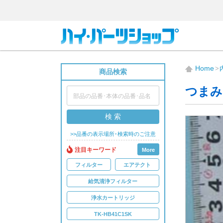
Home
商品検索
つまみ
検 索
>>品番の表示場所･検索時のご注意
注目キーワード
More
フィルター
エアテクト
給気清浄フィルター
浄水カートリッジ
TK-HB41C1SK