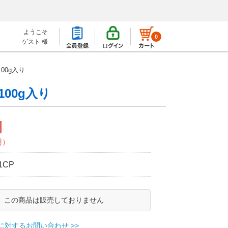
ようこそ
0
ゲスト 様
00g入り
00g入り
円
円）
1CP
この商品は販売しておりません
に対するお問い合わせ >>