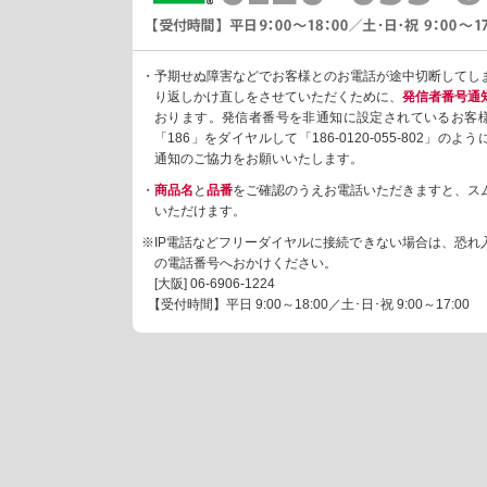
・予期せぬ障害などでお客様とのお電話が途中切断してし
り返しかけ直しをさせていただくために、
発信者番号通
おります。発信者番号を非通知に設定されているお客
「186」をダイヤルして「186-0120-055-802」の
通知のご協力をお願いいたします。
・
商品名
と
品番
をご確認のうえお電話いただきますと、ス
いただけます。
※IP電話などフリーダイヤルに接続できない場合は、恐れ
の電話番号へおかけください。
[大阪]
06-6906-1224
【受付時間】平日 9:00～18:00／土･日･祝 9:00～17:00