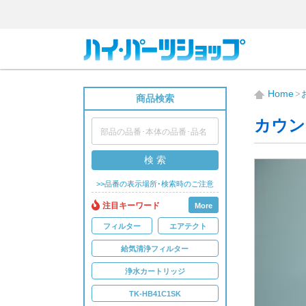
Home
商品検索
カウン
検 索
>>品番の表示場所･検索時のご注意
注目キーワード
More
フィルター
エアテクト
給気清浄フィルター
浄水カートリッジ
TK-HB41C1SK