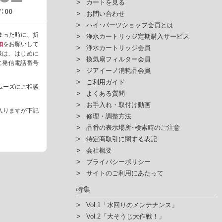
カートを見る
お問い合わせ
ハイ･パーツショップ会員とは
まった時に、折
浄水カートリッジ定期購入サービス
知
をお願いして
浄水カートリッジ会員
様は、はじめに
換気扇フィルター会員
ように発信電話番号
ジアイーノ消耗品会員
ご利用ガイド
ムーズにご相談
よくある質問
お手入れ・取付け動画
入りますが下記
修理・調整方法
品番の表示場所･検索時のご注意
特定商取引に関する表記
会社概要
プライバシーポリシー
サイトのご利用にあたって
特集
Vol.1「水回りのメンテナンス」
Vol.2「大そうじ大作戦！」