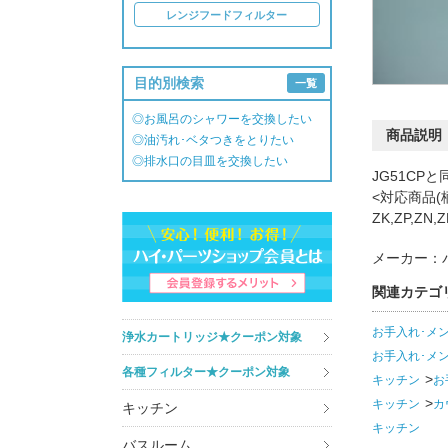
レンジフードフィルター
目的別検索
一覧
◎お風呂のシャワーを交換したい
商品説明
◎油汚れ･ベタつきをとりたい
◎排水口の目皿を交換したい
JG51CP
<対応商品(柄
ZK,ZP,ZN,
メーカー：
関連カテゴ
お手入れ･メ
浄水カートリッジ★クーポン対象
お手入れ･メ
各種フィルター★クーポン対象
キッチン
お
キッチン
カ
キッチン
キッチン
バスルーム