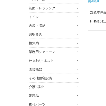
照明器具
洗面ドレッシング
対象本体
トイレ
HHM1011,
内装・収納
01,HHW7
H,HW725T
照明器具
01,HWM7
換気扇
業務用ジアイーノ
外まわり･ポスト
園芸機器
その他住宅設備
介護･福祉
消耗品
後付パーツ