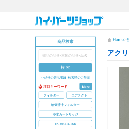
Home
商品検索
アクリ
検 索
>>品番の表示場所･検索時のご注意
注目キーワード
More
フィルター
エアテクト
給気清浄フィルター
浄水カートリッジ
TK-HB41C1SK