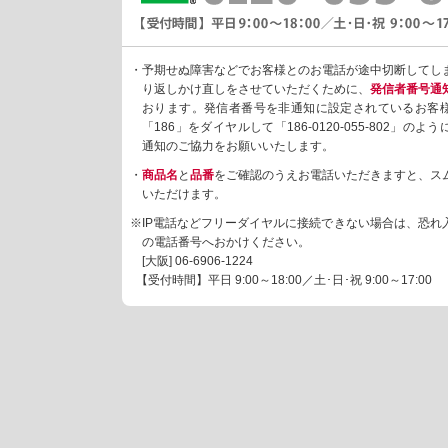
・予期せぬ障害などでお客様とのお電話が途中切断してし
り返しかけ直しをさせていただくために、
発信者番号通
おります。発信者番号を非通知に設定されているお客
「186」をダイヤルして「186-0120-055-802」の
通知のご協力をお願いいたします。
・
商品名
と
品番
をご確認のうえお電話いただきますと、ス
いただけます。
※IP電話などフリーダイヤルに接続できない場合は、恐れ
の電話番号へおかけください。
[大阪]
06-6906-1224
【受付時間】平日 9:00～18:00／土･日･祝 9:00～17:00