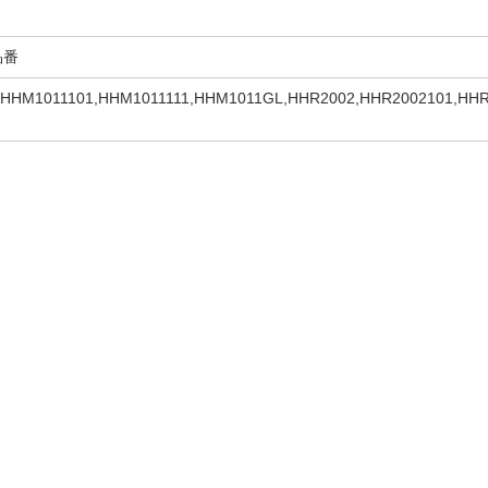
品番
HHM1011101,HHM1011111,HHM1011GL,HHR2002,HHR2002101,HH
25T111,HHW725TGL,HSW5018,HSW5018101,HSW5018111,HSW501
,HW725T101,HW725T111,HW725TGL,HW725T-4,HW725T-4101,HW
02111,HWM702GL,HWM702T