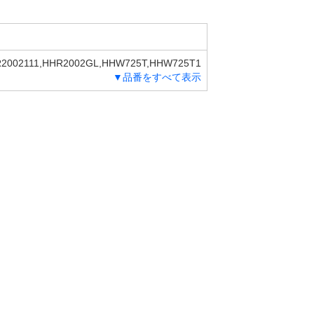
R2002111,HHR2002GL,HHW725T,HHW725T1
▼品番をすべて表示
8GL,HW725,HW725141,HW725151,HW725G
725T-4111,HW725T-4GL,HWM702,HWM7021