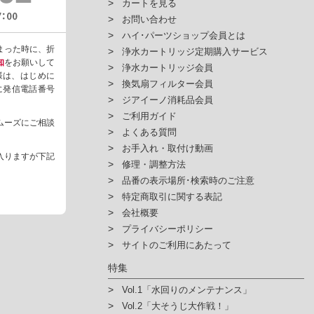
カートを見る
お問い合わせ
ハイ･パーツショップ会員とは
まった時に、折
浄水カートリッジ定期購入サービス
知
をお願いして
浄水カートリッジ会員
様は、はじめに
換気扇フィルター会員
ように発信電話番号
ジアイーノ消耗品会員
ご利用ガイド
ムーズにご相談
よくある質問
お手入れ・取付け動画
入りますが下記
修理・調整方法
品番の表示場所･検索時のご注意
特定商取引に関する表記
会社概要
プライバシーポリシー
サイトのご利用にあたって
特集
Vol.1「水回りのメンテナンス」
Vol.2「大そうじ大作戦！」