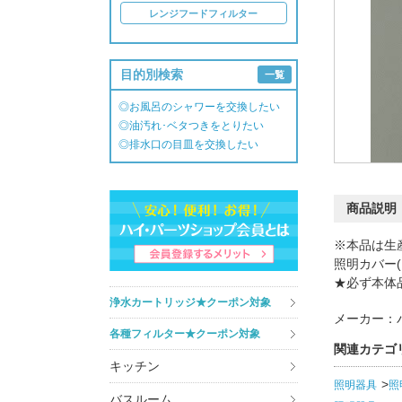
レンジフードフィルター
目的別検索
一覧
◎お風呂のシャワーを交換したい
◎油汚れ･ベタつきをとりたい
◎排水口の目皿を交換したい
商品説明
※本品は生
照明カバー
★必ず本体
浄水カートリッジ★クーポン対象
メーカー：
各種フィルター★クーポン対象
関連カテゴ
キッチン
照明器具
照
バスルーム