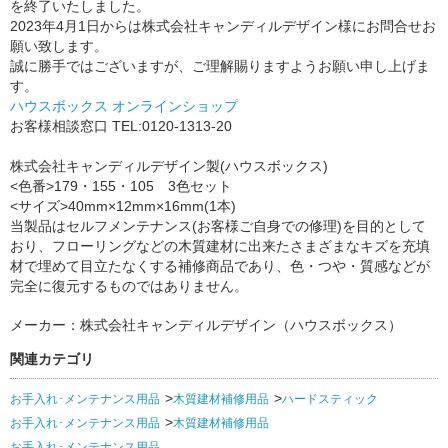
を終了いたしました。
2023年4月1日からは株式会社キャンディルデザイン様にお問合せお
願い致します。
誠に勝手ではございますが、ご理解賜りますようお願い申し上げま
す。
ハウスボックス オンラインショップ
お客様相談窓口 TEL:0120-1313-20
株式会社キャンディルデザイン製(ハウスボックス)
<色番>179・155・105 3色セット
<サイズ>40mm×12mm×16mm(1本)
当製品はセルフメンテナンス(お客様ご自身での修理)を目的として
おり、フローリングなどの木質建材に出来たさまざまなキズを充填
材で埋めて目立たなくする補修商品であり、色・つや・質感などが
完全に復元するものではありません。
メーカー：株式会社キャンディルデザイン（ハウスボックス）
関連カテゴリ
お手入れ･メンテナンス用品
木質建材補修用品
ハードスティック
お手入れ･メンテナンス用品
木質建材補修用品
お手入れ･メンテナンス用品