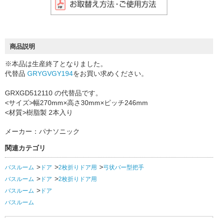
商品説明
※本品は生産終了となりました。
代替品
GRYGVGY194
をお買い求めください。
GRXGD512110 の代替品です。
<サイズ>幅270mm×高さ30mm×ピッチ246mm
<材質>樹脂製 2本入り
メーカー：パナソニック
関連カテゴリ
バスルーム
ドア
2枚折りドア用
弓状バー型把手
バスルーム
ドア
2枚折りドア用
バスルーム
ドア
バスルーム