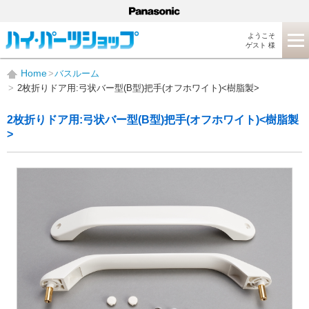
ようこそ
ゲスト 様
Home
バスルーム
2枚折りドア用:弓状バー型(B型)把手(オフホワイト)<樹脂製>
2枚折りドア用:弓状バー型(B型)把手(オフホワイト)<樹脂製
>