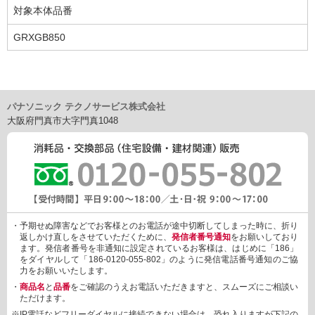
対象本体品番
GRXGB850
パナソニック テクノサービス株式会社
大阪府門真市大字門真1048
・予期せぬ障害などでお客様とのお電話が途中切断してしまった時に、折り
返しかけ直しをさせていただくために、
発信者番号通知
をお願いしており
ます。発信者番号を非通知に設定されているお客様は、はじめに「186」
をダイヤルして「186-0120-055-802」のように発信電話番号通知のご協
力をお願いいたします。
・
商品名
と
品番
をご確認のうえお電話いただきますと、スムーズにご相談い
ただけます。
※IP電話などフリーダイヤルに接続できない場合は、恐れ入りますが下記の