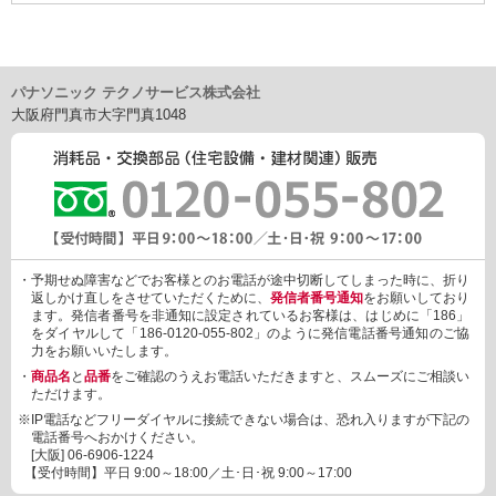
CTP1211ME,CTP1211HE,CTP1213B,CTP1213G,CTP1213ME,C
TP1213HE
パナソニック テクノサービス株式会社
大阪府門真市大字門真1048
・予期せぬ障害などでお客様とのお電話が途中切断してしまった時に、折り
返しかけ直しをさせていただくために、
発信者番号通知
をお願いしており
ます。発信者番号を非通知に設定されているお客様は、はじめに「186」
をダイヤルして「186-0120-055-802」のように発信電話番号通知のご協
力をお願いいたします。
・
商品名
と
品番
をご確認のうえお電話いただきますと、スムーズにご相談い
ただけます。
※IP電話などフリーダイヤルに接続できない場合は、恐れ入りますが下記の
電話番号へおかけください。
[大阪]
06-6906-1224
【受付時間】平日 9:00～18:00／土･日･祝 9:00～17:00