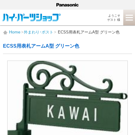
ようこそ
ゲスト 様
Home
外まわり･ポスト
ECSS用表札アームA型 グリーン色
ECSS用表札アームA型 グリーン色