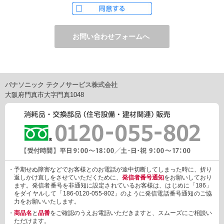
ただし、お申し込みフォーム上でご希望の方のみに、下記サービ
スをご提供することがあります。
・電子メール、ダイレクトメールなどによる情報のご提供
（1）ご提供情報の分野
・住宅関連設備・建材、家電製品、住まいづくり(新築・リフォー
ム)関連情報
・介護サービス、防犯設備・防犯サービス、生活便利サービス、
車載関連商品など
パナソニック テクノサービス株式会社
（2）ご提供情報の概要
大阪府門真市大字門真1048
・商品、サービスに関するご提案
・商品サポート、メンテナンスに関するご提案
・キャンペーン、フェアー、イベントに関する情報ご提供
・アンケート、商品モニターに関する情報ご提供など
3. 個人情報の提供
あらかじめご本人様からご了解いただいている場合や法令で認め
られている場合を除き、個人情報を第三者に提供または開示いた
しません。
・予期せぬ障害などでお客様とのお電話が途中切断してしまった時に、折り
しかしながら、お客様がクレジットカード決済をご利用される場
返しかけ直しをさせていただくために、
発信者番号通知
をお願いしており
合に限り、カード発行会社が行なう不正利用検知・防止「3Dセキ
ます。発信者番号を非通知に設定されているお客様は、はじめに「186」
ュア2.0」のために、お客様が利用するカード発行会社及び、決済
をダイヤルして「186-0120-055-802」のように発信電話番号通知のご協
代行会社：GMOペイメントゲートウェイ（第三者）に、下記の情
力をお願いいたします。
報を開示し、本人認証を行います。
・
商品名
と
品番
をご確認のうえお電話いただきますと、スムーズにご相談い
・金額など、決済に関する情報
ただけます。
・お客様のデバイス情報