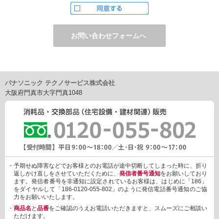
ただし、お申し込みフォーム上でご希望の方のみに、下記サービ
スをご提供することがあります。
・電子メール、ダイレクトメールなどによる情報のご提供
（1）ご提供情報の分野
・住宅関連設備・建材、家電製品、住まいづくり(新築・リフォー
ム)関連情報
・介護サービス、防犯設備・防犯サービス、生活便利サービス、
車載関連商品など
パナソニック テクノサービス株式会社
（2）ご提供情報の概要
大阪府門真市大字門真1048
・商品、サービスに関するご提案
・商品サポート、メンテナンスに関するご提案
・キャンペーン、フェアー、イベントに関する情報ご提供
・アンケート、商品モニターに関する情報ご提供など
3. 個人情報の提供
あらかじめご本人様からご了解いただいている場合や法令で認め
られている場合を除き、個人情報を第三者に提供または開示いた
しません。
・予期せぬ障害などでお客様とのお電話が途中切断してしまった時に、折り
しかしながら、お客様がクレジットカード決済をご利用される場
返しかけ直しをさせていただくために、
発信者番号通知
をお願いしており
合に限り、カード発行会社が行なう不正利用検知・防止「3Dセキ
ます。発信者番号を非通知に設定されているお客様は、はじめに「186」
ュア2.0」のために、お客様が利用するカード発行会社及び、決済
をダイヤルして「186-0120-055-802」のように発信電話番号通知のご協
代行会社：GMOペイメントゲートウェイ（第三者）に、下記の情
力をお願いいたします。
報を開示し、本人認証を行います。
・
商品名
と
品番
をご確認のうえお電話いただきますと、スムーズにご相談い
・金額など、決済に関する情報
ただけます。
・お客様のデバイス情報