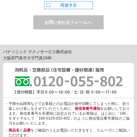
ただし、お申し込みフォーム上でご希望の方のみに、下記サービ
スをご提供することがあります。
・電子メール、ダイレクトメールなどによる情報のご提供
（1）ご提供情報の分野
・住宅関連設備・建材、家電製品、住まいづくり(新築・リフォー
ム)関連情報
・介護サービス、防犯設備・防犯サービス、生活便利サービス、
車載関連商品など
パナソニック テクノサービス株式会社
（2）ご提供情報の概要
大阪府門真市大字門真1048
・商品、サービスに関するご提案
・商品サポート、メンテナンスに関するご提案
・キャンペーン、フェアー、イベントに関する情報ご提供
・アンケート、商品モニターに関する情報ご提供など
3. 個人情報の提供
あらかじめご本人様からご了解いただいている場合や法令で認め
られている場合を除き、個人情報を第三者に提供または開示いた
しません。
・予期せぬ障害などでお客様とのお電話が途中切断してしまった時に、折り
しかしながら、お客様がクレジットカード決済をご利用される場
返しかけ直しをさせていただくために、
発信者番号通知
をお願いしており
合に限り、カード発行会社が行なう不正利用検知・防止「3Dセキ
ます。発信者番号を非通知に設定されているお客様は、はじめに「186」
ュア2.0」のために、お客様が利用するカード発行会社及び、決済
をダイヤルして「186-0120-055-802」のように発信電話番号通知のご協
代行会社：GMOペイメントゲートウェイ（第三者）に、下記の情
力をお願いいたします。
報を開示し、本人認証を行います。
・
商品名
と
品番
をご確認のうえお電話いただきますと、スムーズにご相談い
・金額など、決済に関する情報
ただけます。
・お客様のデバイス情報