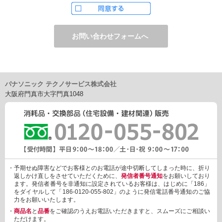
ただし、お申し込みフォーム上でご希望の方のみに、下記サービ
スをご提供することがあります。
・電子メール、ダイレクトメールなどによる情報のご提供
（1）ご提供情報の分野
・住宅関連設備・建材、家電製品、住まいづくり(新築・リフォー
ム)関連情報
・介護サービス、防犯設備・防犯サービス、生活便利サービス、
車載関連商品など
パナソニック テクノサービス株式会社
（2）ご提供情報の概要
大阪府門真市大字門真1048
・商品、サービスに関するご提案
・商品サポート、メンテナンスに関するご提案
・キャンペーン、フェアー、イベントに関する情報ご提供
・アンケート、商品モニターに関する情報ご提供など
3. 個人情報の提供
あらかじめご本人様からご了解いただいている場合や法令で認め
られている場合を除き、個人情報を第三者に提供または開示いた
しません。
・予期せぬ障害などでお客様とのお電話が途中切断してしまった時に、折り
しかしながら、お客様がクレジットカード決済をご利用される場
返しかけ直しをさせていただくために、
発信者番号通知
をお願いしており
合に限り、カード発行会社が行なう不正利用検知・防止「3Dセキ
ます。発信者番号を非通知に設定されているお客様は、はじめに「186」
ュア2.0」のために、お客様が利用するカード発行会社及び、決済
をダイヤルして「186-0120-055-802」のように発信電話番号通知のご協
代行会社：GMOペイメントゲートウェイ（第三者）に、下記の情
力をお願いいたします。
報を開示し、本人認証を行います。
・
商品名
と
品番
をご確認のうえお電話いただきますと、スムーズにご相談い
・金額など、決済に関する情報
ただけます。
・お客様のデバイス情報