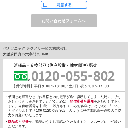
ただし、お申し込みフォーム上でご希望の方のみに、下記サービ
スをご提供することがあります。
・電子メール、ダイレクトメールなどによる情報のご提供
（1）ご提供情報の分野
・住宅関連設備・建材、家電製品、住まいづくり(新築・リフォー
ム)関連情報
・介護サービス、防犯設備・防犯サービス、生活便利サービス、
車載関連商品など
パナソニック テクノサービス株式会社
（2）ご提供情報の概要
大阪府門真市大字門真1048
・商品、サービスに関するご提案
・商品サポート、メンテナンスに関するご提案
・キャンペーン、フェアー、イベントに関する情報ご提供
・アンケート、商品モニターに関する情報ご提供など
3. 個人情報の提供
あらかじめご本人様からご了解いただいている場合や法令で認め
られている場合を除き、個人情報を第三者に提供または開示いた
しません。
・予期せぬ障害などでお客様とのお電話が途中切断してしまった時に、折り
しかしながら、お客様がクレジットカード決済をご利用される場
返しかけ直しをさせていただくために、
発信者番号通知
をお願いしており
合に限り、カード発行会社が行なう不正利用検知・防止「3Dセキ
ます。発信者番号を非通知に設定されているお客様は、はじめに「186」
ュア2.0」のために、お客様が利用するカード発行会社及び、決済
をダイヤルして「186-0120-055-802」のように発信電話番号通知のご協
代行会社：GMOペイメントゲートウェイ（第三者）に、下記の情
力をお願いいたします。
報を開示し、本人認証を行います。
・
商品名
と
品番
をご確認のうえお電話いただきますと、スムーズにご相談い
・金額など、決済に関する情報
ただけます。
・お客様のデバイス情報