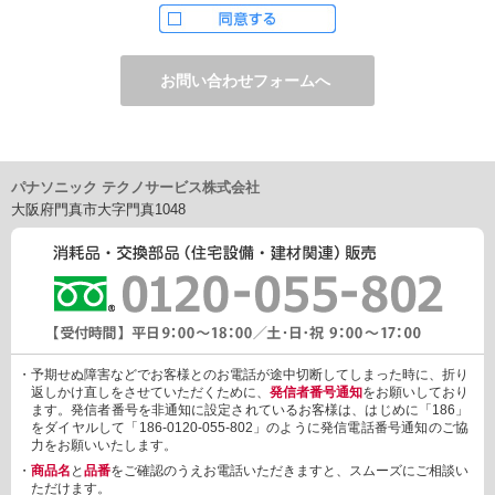
ただし、お申し込みフォーム上でご希望の方のみに、下記サービ
スをご提供することがあります。
・電子メール、ダイレクトメールなどによる情報のご提供
（1）ご提供情報の分野
・住宅関連設備・建材、家電製品、住まいづくり(新築・リフォー
ム)関連情報
・介護サービス、防犯設備・防犯サービス、生活便利サービス、
車載関連商品など
パナソニック テクノサービス株式会社
（2）ご提供情報の概要
大阪府門真市大字門真1048
・商品、サービスに関するご提案
・商品サポート、メンテナンスに関するご提案
・キャンペーン、フェアー、イベントに関する情報ご提供
・アンケート、商品モニターに関する情報ご提供など
3. 個人情報の提供
あらかじめご本人様からご了解いただいている場合や法令で認め
られている場合を除き、個人情報を第三者に提供または開示いた
しません。
・予期せぬ障害などでお客様とのお電話が途中切断してしまった時に、折り
しかしながら、お客様がクレジットカード決済をご利用される場
返しかけ直しをさせていただくために、
発信者番号通知
をお願いしており
合に限り、カード発行会社が行なう不正利用検知・防止「3Dセキ
ます。発信者番号を非通知に設定されているお客様は、はじめに「186」
ュア2.0」のために、お客様が利用するカード発行会社及び、決済
をダイヤルして「186-0120-055-802」のように発信電話番号通知のご協
代行会社：GMOペイメントゲートウェイ（第三者）に、下記の情
力をお願いいたします。
報を開示し、本人認証を行います。
・
商品名
と
品番
をご確認のうえお電話いただきますと、スムーズにご相談い
・金額など、決済に関する情報
ただけます。
・お客様のデバイス情報