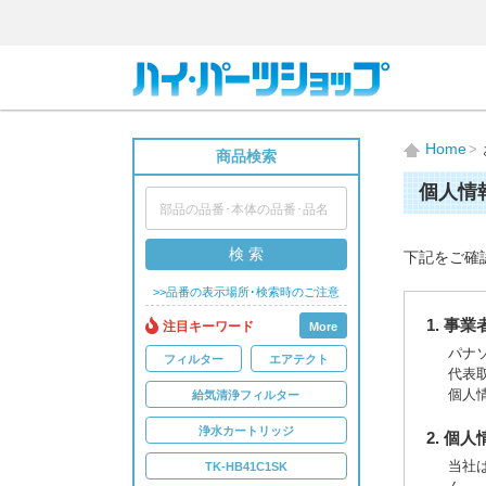
Home
商品検索
個人情
検 索
下記をご確
>>品番の表示場所･検索時のご注意
1. 事
注目キーワード
More
パナ
フィルター
エアテクト
代表
個人
給気清浄フィルター
浄水カートリッジ
2. 個
当社
TK-HB41C1SK