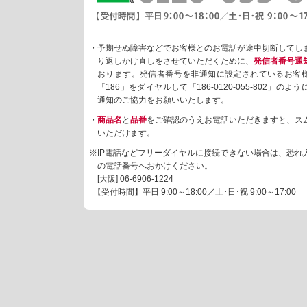
・予期せぬ障害などでお客様とのお電話が途中切断してし
り返しかけ直しをさせていただくために、
発信者番号通
おります。発信者番号を非通知に設定されているお客
「186」をダイヤルして「186-0120-055-802」の
通知のご協力をお願いいたします。
・
商品名
と
品番
をご確認のうえお電話いただきますと、ス
いただけます。
※IP電話などフリーダイヤルに接続できない場合は、恐れ
の電話番号へおかけください。
[大阪]
06-6906-1224
【受付時間】平日 9:00～18:00／土･日･祝 9:00～17:00