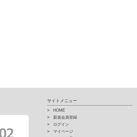
人情報を入力するにあたっての注意事項
力上での必須項目を入力いただけない場合は、「ハイ・パーツショップ」で提
んので予めご了承下さい。
その他個人情報の取扱い詳細に関しましては、弊社ホームページにてご
人情報保護方針
人情報保護法に基づく公表事項
人情報の開示などに関するご案内
サイトメニュー
HOME
新規会員登録
ログイン
マイページ