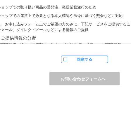
ショップでの取り扱い商品の受発注、発送業務遂行のため
ショップでの運営上で必要となる本人確認や法令に基づく照会などに対応
し、お申し込みフォーム上でご希望の方のみに、下記サービスをご提供するこ
子メール、ダイレクトメールなどによる情報のご提供
）ご提供情報の分野
宅関連設備・建材、家電製品、住まいづくり(新築・リフォーム)関連情報
護サービス、防犯設備・防犯サービス、生活便利サービス、車載関連商品など
）ご提供情報の概要
品、サービスに関するご提案
品サポート、メンテナンスに関するご提案
ャンペーン、フェアー、イベントに関する情報ご提供
ンケート、商品モニターに関する情報ご提供など
人情報の提供
かじめご本人様からご了解いただいている場合や法令で認められている場合を
は開示いたしません。
しながら、お客様がクレジットカード決済をご利用される場合に限り、カード
防止「3Dセキュア2.0」のために、お客様が利用するカード発行会社及び、決
ウェイ（第三者）に、下記の情報を開示し、本人認証を行います。