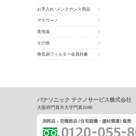
お手入れ･メンテナンス用品
アラウーノ
美泡湯
7. 個
その他
ご入
換気扇フィルター会員対象
ませ
8. 
・
個
・
個
・
個
パナソニック テクノサービス株式会社
大阪府門真市大字門真1048