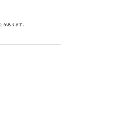
とがあります。
除き、個人情報を第三者に提供
発行会社が行なう不正利用検
済代行会社：GMOペイメントゲ