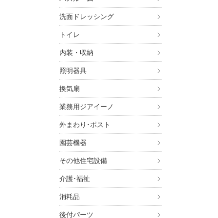
・金
・お
洗面ドレッシング
・お
トイレ
4. 個
上記
内装・収納
いま
照明器具
この
す。
換気扇
5. 個
業務用ジアイーノ
ご本
す）
外まわり･ポスト
す。
園芸機器
6. 個
その他住宅設備
ご本
介護･福祉
パナ
（UR
消耗品
お問
後付パーツ