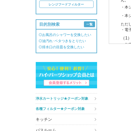
ん。
レンジフードフィルター
・本
・本
目的別検索
ただ
一覧
・電
◎お風呂のシャワーを交換したい
（1
◎油汚れ･ベタつきをとりたい
・住
◎排水口の目皿を交換したい
・介
（2
・商
・商
・キ
・ア
3. 個
浄水カートリッジ★クーポン対象
あら
各種フィルター★クーポン対象
また
しか
キッチン
知・
ート
バスルーム