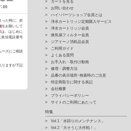
カートを見る
お問い合わせ
ハイ･パーツショップ会員とは
まった時に、折
浄水カートリッジ定期購入サービス
知
をお願いして
浄水カートリッジ会員
様は、はじめに
換気扇フィルター会員
ように発信電話番号
ジアイーノ消耗品会員
ご利用ガイド
ムーズにご相談
よくある質問
お手入れ・取付け動画
入りますが下記
修理・調整方法
品番の表示場所･検索時のご注意
特定商取引に関する表記
会社概要
プライバシーポリシー
サイトのご利用にあたって
特集
Vol.1「水回りのメンテナンス」
Vol.2「大そうじ大作戦！」