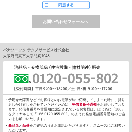
ただし、お申し込みフォーム上でご希望の方のみに、下記サービ
スをご提供することがあります。
・電子メール、ダイレクトメールなどによる情報のご提供
（1）ご提供情報の分野
・住宅関連設備・建材、家電製品、住まいづくり(新築・リフォー
ム)関連情報
・介護サービス、防犯設備・防犯サービス、生活便利サービス、
車載関連商品など
パナソニック テクノサービス株式会社
（2）ご提供情報の概要
大阪府門真市大字門真1048
・商品、サービスに関するご提案
・商品サポート、メンテナンスに関するご提案
・キャンペーン、フェアー、イベントに関する情報ご提供
・アンケート、商品モニターに関する情報ご提供など
3. 個人情報の提供
あらかじめご本人様からご了解いただいている場合や法令で認め
られている場合を除き、個人情報を第三者に提供または開示いた
しません。
・予期せぬ障害などでお客様とのお電話が途中切断してしまった時に、折り
しかしながら、お客様がクレジットカード決済をご利用される場
返しかけ直しをさせていただくために、
発信者番号通知
をお願いしており
合に限り、カード発行会社が行なう不正利用検知・防止「3Dセキ
ます。発信者番号を非通知に設定されているお客様は、はじめに「186」
ュア2.0」のために、お客様が利用するカード発行会社及び、決済
をダイヤルして「186-0120-055-802」のように発信電話番号通知のご協
代行会社：GMOペイメントゲートウェイ（第三者）に、下記の情
力をお願いいたします。
報を開示し、本人認証を行います。
・
商品名
と
品番
をご確認のうえお電話いただきますと、スムーズにご相談い
・金額など、決済に関する情報
ただけます。
・お客様のデバイス情報