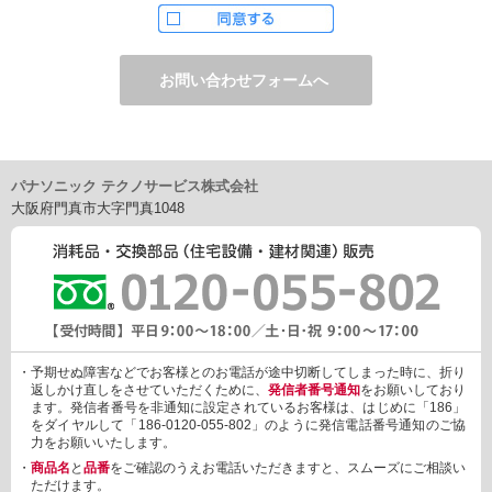
ただし、お申し込みフォーム上でご希望の方のみに、下記サービ
スをご提供することがあります。
・電子メール、ダイレクトメールなどによる情報のご提供
（1）ご提供情報の分野
・住宅関連設備・建材、家電製品、住まいづくり(新築・リフォー
ム)関連情報
・介護サービス、防犯設備・防犯サービス、生活便利サービス、
車載関連商品など
パナソニック テクノサービス株式会社
（2）ご提供情報の概要
大阪府門真市大字門真1048
・商品、サービスに関するご提案
・商品サポート、メンテナンスに関するご提案
・キャンペーン、フェアー、イベントに関する情報ご提供
・アンケート、商品モニターに関する情報ご提供など
3. 個人情報の提供
あらかじめご本人様からご了解いただいている場合や法令で認め
られている場合を除き、個人情報を第三者に提供または開示いた
しません。
・予期せぬ障害などでお客様とのお電話が途中切断してしまった時に、折り
しかしながら、お客様がクレジットカード決済をご利用される場
返しかけ直しをさせていただくために、
発信者番号通知
をお願いしており
合に限り、カード発行会社が行なう不正利用検知・防止「3Dセキ
ます。発信者番号を非通知に設定されているお客様は、はじめに「186」
ュア2.0」のために、お客様が利用するカード発行会社及び、決済
をダイヤルして「186-0120-055-802」のように発信電話番号通知のご協
代行会社：GMOペイメントゲートウェイ（第三者）に、下記の情
力をお願いいたします。
報を開示し、本人認証を行います。
・
商品名
と
品番
をご確認のうえお電話いただきますと、スムーズにご相談い
・金額など、決済に関する情報
ただけます。
・お客様のデバイス情報