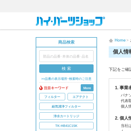
Home
商品検索
個人情
検 索
下記をご確
>>品番の表示場所･検索時のご注意
1. 事
注目キーワード
More
パナ
フィルター
エアテクト
代表
個人
給気清浄フィルター
浄水カートリッジ
2. 個
当社
TK-HB41C1SK