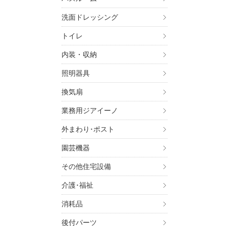
・金
・お
洗面ドレッシング
・お
トイレ
4. 個
上記
内装・収納
いま
照明器具
この
す。
換気扇
5. 個
業務用ジアイーノ
ご本
す）
外まわり･ポスト
す。
園芸機器
6. 個
その他住宅設備
ご本
介護･福祉
パナ
（UR
消耗品
お問
後付パーツ