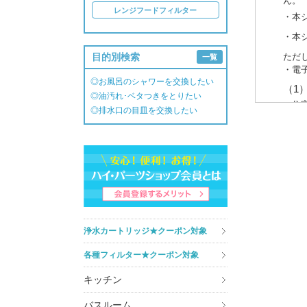
ん。
レンジフードフィルター
・本
・本
目的別検索
ただ
一覧
・電
◎お風呂のシャワーを交換したい
（1
◎油汚れ･ベタつきをとりたい
・住
◎排水口の目皿を交換したい
・介
（2
・商
・商
・キ
・ア
3. 個
浄水カートリッジ★クーポン対象
あら
各種フィルター★クーポン対象
また
しか
キッチン
知・
ート
バスルーム