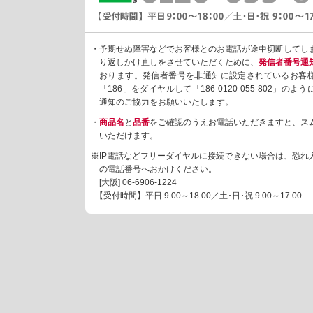
・予期せぬ障害などでお客様とのお電話が途中切断してし
り返しかけ直しをさせていただくために、
発信者番号通
おります。発信者番号を非通知に設定されているお客
「186」をダイヤルして「186-0120-055-802」の
通知のご協力をお願いいたします。
・
商品名
と
品番
をご確認のうえお電話いただきますと、ス
いただけます。
※IP電話などフリーダイヤルに接続できない場合は、恐れ
の電話番号へおかけください。
[大阪]
06-6906-1224
【受付時間】平日 9:00～18:00／土･日･祝 9:00～17:00