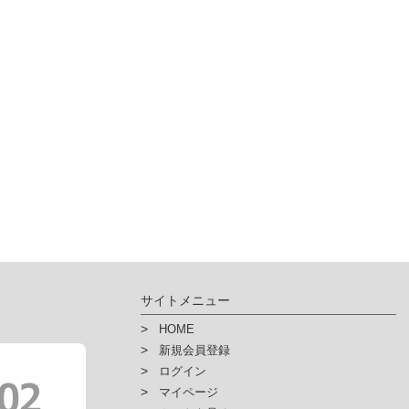
人情報を入力するにあたっての注意事項
力上での必須項目を入力いただけない場合は、「ハイ・パーツショップ」で提
んので予めご了承下さい。
その他個人情報の取扱い詳細に関しましては、弊社ホームページにてご
人情報保護方針
人情報保護法に基づく公表事項
人情報の開示などに関するご案内
サイトメニュー
HOME
新規会員登録
ログイン
マイページ