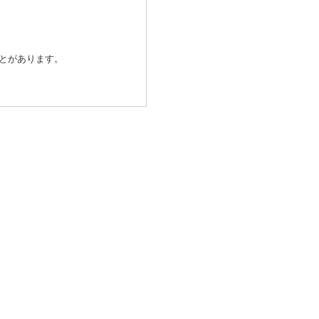
とがあります。
除き、個人情報を第三者に提供
発行会社が行なう不正利用検
済代行会社：GMOペイメントゲ