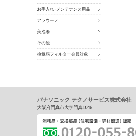
お手入れ･メンテナンス用品
アラウーノ
美泡湯
7. 個
その他
ご入
換気扇フィルター会員対象
ませ
8. 
・
個
・
個
・
個
パナソニック テクノサービス株式会社
大阪府門真市大字門真1048