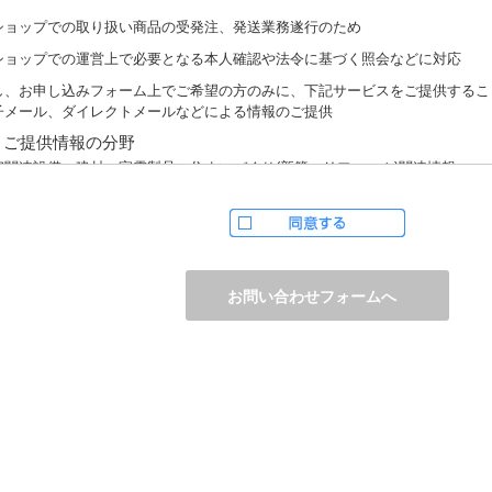
ショップでの取り扱い商品の受発注、発送業務遂行のため
ショップでの運営上で必要となる本人確認や法令に基づく照会などに対応
し、お申し込みフォーム上でご希望の方のみに、下記サービスをご提供するこ
子メール、ダイレクトメールなどによる情報のご提供
）ご提供情報の分野
宅関連設備・建材、家電製品、住まいづくり(新築・リフォーム)関連情報
護サービス、防犯設備・防犯サービス、生活便利サービス、車載関連商品など
）ご提供情報の概要
品、サービスに関するご提案
品サポート、メンテナンスに関するご提案
ャンペーン、フェアー、イベントに関する情報ご提供
ンケート、商品モニターに関する情報ご提供など
人情報の提供
かじめご本人様からご了解いただいている場合や法令で認められている場合を
は開示いたしません。
しながら、お客様がクレジットカード決済をご利用される場合に限り、カード
防止「3Dセキュア2.0」のために、お客様が利用するカード発行会社及び、決
ウェイ（第三者）に、下記の情報を開示し、本人認証を行います。