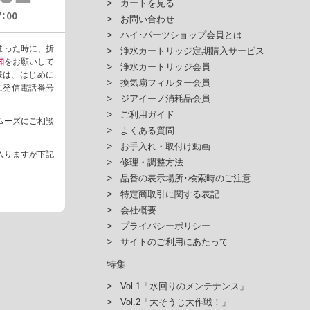
カートを見る
お問い合わせ
ハイ･パーツショップ会員とは
まった時に、折
浄水カートリッジ定期購入サービス
知
をお願いして
浄水カートリッジ会員
様は、はじめに
換気扇フィルター会員
ように発信電話番号
ジアイーノ消耗品会員
ご利用ガイド
ムーズにご相談
よくある質問
お手入れ・取付け動画
入りますが下記
修理・調整方法
品番の表示場所･検索時のご注意
特定商取引に関する表記
会社概要
プライバシーポリシー
サイトのご利用にあたって
特集
Vol.1「水回りのメンテナンス」
Vol.2「大そうじ大作戦！」