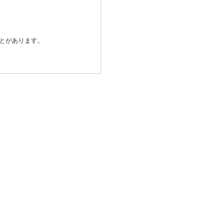
とがあります。
除き、個人情報を第三者に提供
発行会社が行なう不正利用検
済代行会社：GMOペイメントゲ