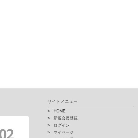
人情報を入力するにあたっての注意事項
力上での必須項目を入力いただけない場合は、「ハイ・パーツショップ」で提
んので予めご了承下さい。
その他個人情報の取扱い詳細に関しましては、弊社ホームページにてご
人情報保護方針
人情報保護法に基づく公表事項
人情報の開示などに関するご案内
サイトメニュー
HOME
新規会員登録
ログイン
マイページ