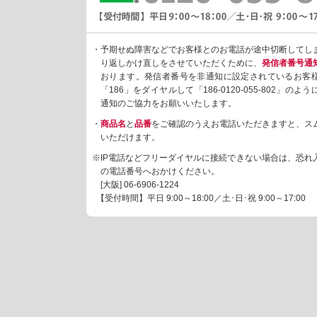
・予期せぬ障害などでお客様とのお電話が途中切断してし
り返しかけ直しをさせていただくために、
発信者番号通
おります。発信者番号を非通知に設定されているお客
「186」をダイヤルして「186-0120-055-802」の
通知のご協力をお願いいたします。
・
商品名
と
品番
をご確認のうえお電話いただきますと、ス
いただけます。
※IP電話などフリーダイヤルに接続できない場合は、恐れ
の電話番号へおかけください。
[大阪]
06-6906-1224
【受付時間】平日 9:00～18:00／土･日･祝 9:00～17:00