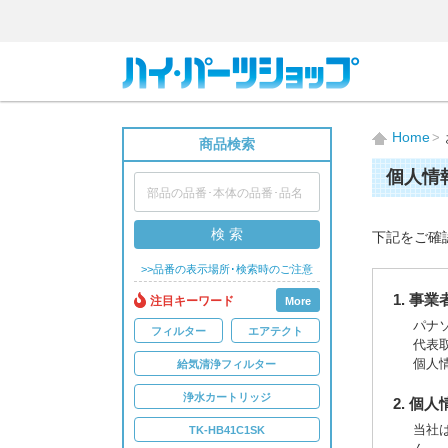
Home
商品検索
個人情
検 索
下記をご確
>>品番の表示場所･検索時のご注意
1. 事
注目キーワード
More
パナ
フィルター
エアテクト
代表
個人
給気清浄フィルター
浄水カートリッジ
2. 個
当社
TK-HB41C1SK