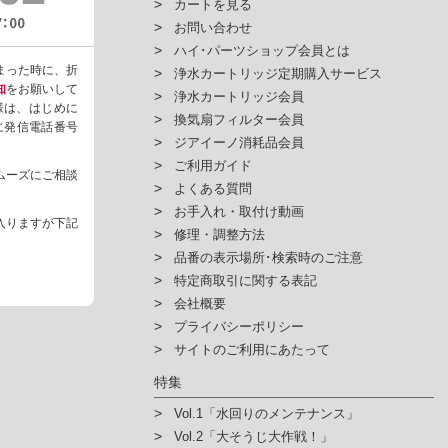
カートを見る
お問い合わせ
ハイ･パーツショップ会員とは
まった時に、折
浄水カートリッジ定期購入サービス
知
をお願いして
浄水カートリッジ会員
様は、はじめに
換気扇フィルター会員
ように発信電話番号
ジアイーノ消耗品会員
ご利用ガイド
ムーズにご相談
よくある質問
お手入れ・取付け動画
入りますが下記
修理・調整方法
品番の表示場所･検索時のご注意
特定商取引に関する表記
会社概要
プライバシーポリシー
サイトのご利用にあたって
特集
Vol.1「水回りのメンテナンス」
Vol.2「大そうじ大作戦！」