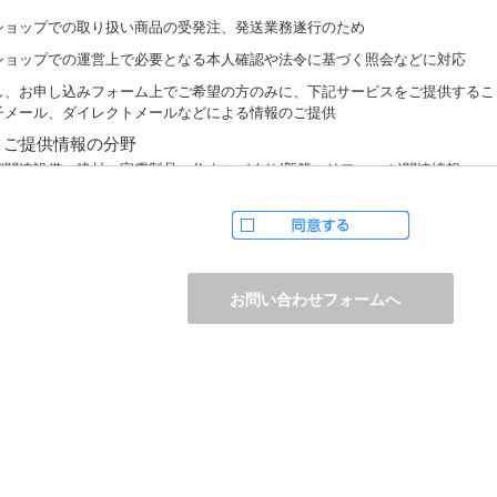
ショップでの取り扱い商品の受発注、発送業務遂行のため
ショップでの運営上で必要となる本人確認や法令に基づく照会などに対応
し、お申し込みフォーム上でご希望の方のみに、下記サービスをご提供するこ
子メール、ダイレクトメールなどによる情報のご提供
）ご提供情報の分野
宅関連設備・建材、家電製品、住まいづくり(新築・リフォーム)関連情報
護サービス、防犯設備・防犯サービス、生活便利サービス、車載関連商品など
）ご提供情報の概要
品、サービスに関するご提案
品サポート、メンテナンスに関するご提案
ャンペーン、フェアー、イベントに関する情報ご提供
ンケート、商品モニターに関する情報ご提供など
人情報の提供
かじめご本人様からご了解いただいている場合や法令で認められている場合を
は開示いたしません。
しながら、お客様がクレジットカード決済をご利用される場合に限り、カード
防止「3Dセキュア2.0」のために、お客様が利用するカード発行会社及び、決
ウェイ（第三者）に、下記の情報を開示し、本人認証を行います。