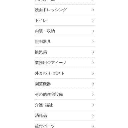
・金
・お
洗面ドレッシング
・お
トイレ
4. 個
上記
内装・収納
いま
照明器具
この
す。
換気扇
5. 個
業務用ジアイーノ
ご本
す）
外まわり･ポスト
す。
園芸機器
6. 個
その他住宅設備
ご本
介護･福祉
パナ
（UR
消耗品
お問
後付パーツ