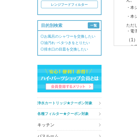
ん。
レンジフードフィルター
・本
・本
目的別検索
ただ
一覧
・電
◎お風呂のシャワーを交換したい
（1
◎油汚れ･ベタつきをとりたい
・住
◎排水口の目皿を交換したい
・介
（2
・商
・商
・キ
・ア
3. 個
浄水カートリッジ★クーポン対象
あら
各種フィルター★クーポン対象
また
しか
キッチン
知・
ート
バスルーム