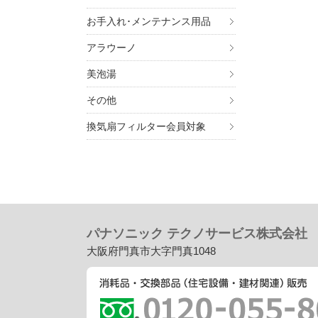
お手入れ･メンテナンス用品
アラウーノ
美泡湯
7. 個
その他
ご入
換気扇フィルター会員対象
ませ
8. 
・
個
・
個
・
個
パナソニック テクノサービス株式会社
大阪府門真市大字門真1048