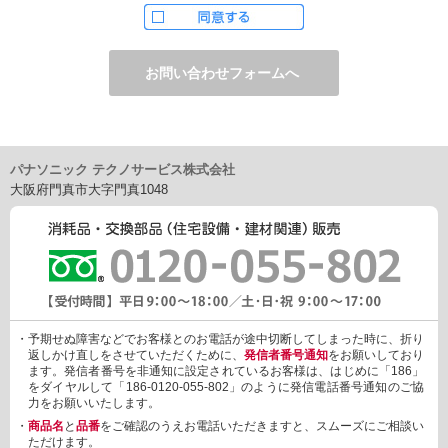
ただし、お申し込みフォーム上でご希望の方のみに、下記サービ
スをご提供することがあります。
・電子メール、ダイレクトメールなどによる情報のご提供
（1）ご提供情報の分野
・住宅関連設備・建材、家電製品、住まいづくり(新築・リフォー
ム)関連情報
・介護サービス、防犯設備・防犯サービス、生活便利サービス、
車載関連商品など
パナソニック テクノサービス株式会社
（2）ご提供情報の概要
大阪府門真市大字門真1048
・商品、サービスに関するご提案
・商品サポート、メンテナンスに関するご提案
・キャンペーン、フェアー、イベントに関する情報ご提供
・アンケート、商品モニターに関する情報ご提供など
3. 個人情報の提供
あらかじめご本人様からご了解いただいている場合や法令で認め
られている場合を除き、個人情報を第三者に提供または開示いた
しません。
・予期せぬ障害などでお客様とのお電話が途中切断してしまった時に、折り
しかしながら、お客様がクレジットカード決済をご利用される場
返しかけ直しをさせていただくために、
発信者番号通知
をお願いしており
合に限り、カード発行会社が行なう不正利用検知・防止「3Dセキ
ます。発信者番号を非通知に設定されているお客様は、はじめに「186」
ュア2.0」のために、お客様が利用するカード発行会社及び、決済
をダイヤルして「186-0120-055-802」のように発信電話番号通知のご協
代行会社：GMOペイメントゲートウェイ（第三者）に、下記の情
力をお願いいたします。
報を開示し、本人認証を行います。
・
商品名
と
品番
をご確認のうえお電話いただきますと、スムーズにご相談い
・金額など、決済に関する情報
ただけます。
・お客様のデバイス情報