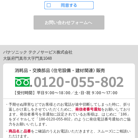
ただし、お申し込みフォーム上でご希望の方のみに、下記サービ
スをご提供することがあります。
・電子メール、ダイレクトメールなどによる情報のご提供
（1）ご提供情報の分野
・住宅関連設備・建材、家電製品、住まいづくり(新築・リフォー
ム)関連情報
・介護サービス、防犯設備・防犯サービス、生活便利サービス、
車載関連商品など
パナソニック テクノサービス株式会社
（2）ご提供情報の概要
大阪府門真市大字門真1048
・商品、サービスに関するご提案
・商品サポート、メンテナンスに関するご提案
・キャンペーン、フェアー、イベントに関する情報ご提供
・アンケート、商品モニターに関する情報ご提供など
3. 個人情報の提供
あらかじめご本人様からご了解いただいている場合や法令で認め
られている場合を除き、個人情報を第三者に提供または開示いた
しません。
・予期せぬ障害などでお客様とのお電話が途中切断してしまった時に、折り
しかしながら、お客様がクレジットカード決済をご利用される場
返しかけ直しをさせていただくために、
発信者番号通知
をお願いしており
合に限り、カード発行会社が行なう不正利用検知・防止「3Dセキ
ます。発信者番号を非通知に設定されているお客様は、はじめに「186」
ュア2.0」のために、お客様が利用するカード発行会社及び、決済
をダイヤルして「186-0120-055-802」のように発信電話番号通知のご協
代行会社：GMOペイメントゲートウェイ（第三者）に、下記の情
力をお願いいたします。
報を開示し、本人認証を行います。
・
商品名
と
品番
をご確認のうえお電話いただきますと、スムーズにご相談い
・金額など、決済に関する情報
ただけます。
・お客様のデバイス情報