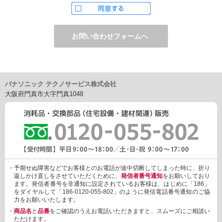
ただし、お申し込みフォーム上でご希望の方のみに、下記サービ
スをご提供することがあります。
・電子メール、ダイレクトメールなどによる情報のご提供
（1）ご提供情報の分野
・住宅関連設備・建材、家電製品、住まいづくり(新築・リフォー
ム)関連情報
・介護サービス、防犯設備・防犯サービス、生活便利サービス、
車載関連商品など
パナソニック テクノサービス株式会社
（2）ご提供情報の概要
大阪府門真市大字門真1048
・商品、サービスに関するご提案
・商品サポート、メンテナンスに関するご提案
・キャンペーン、フェアー、イベントに関する情報ご提供
・アンケート、商品モニターに関する情報ご提供など
3. 個人情報の提供
あらかじめご本人様からご了解いただいている場合や法令で認め
られている場合を除き、個人情報を第三者に提供または開示いた
しません。
・予期せぬ障害などでお客様とのお電話が途中切断してしまった時に、折り
しかしながら、お客様がクレジットカード決済をご利用される場
返しかけ直しをさせていただくために、
発信者番号通知
をお願いしており
合に限り、カード発行会社が行なう不正利用検知・防止「3Dセキ
ます。発信者番号を非通知に設定されているお客様は、はじめに「186」
ュア2.0」のために、お客様が利用するカード発行会社及び、決済
をダイヤルして「186-0120-055-802」のように発信電話番号通知のご協
代行会社：GMOペイメントゲートウェイ（第三者）に、下記の情
力をお願いいたします。
報を開示し、本人認証を行います。
・
商品名
と
品番
をご確認のうえお電話いただきますと、スムーズにご相談い
・金額など、決済に関する情報
ただけます。
・お客様のデバイス情報