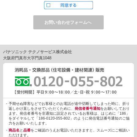
ただし、お申し込みフォーム上でご希望の方のみに、下記サービ
スをご提供することがあります。
・電子メール、ダイレクトメールなどによる情報のご提供
（1）ご提供情報の分野
・住宅関連設備・建材、家電製品、住まいづくり(新築・リフォー
ム)関連情報
・介護サービス、防犯設備・防犯サービス、生活便利サービス、
車載関連商品など
パナソニック テクノサービス株式会社
（2）ご提供情報の概要
大阪府門真市大字門真1048
・商品、サービスに関するご提案
・商品サポート、メンテナンスに関するご提案
・キャンペーン、フェアー、イベントに関する情報ご提供
・アンケート、商品モニターに関する情報ご提供など
3. 個人情報の提供
あらかじめご本人様からご了解いただいている場合や法令で認め
られている場合を除き、個人情報を第三者に提供または開示いた
しません。
・予期せぬ障害などでお客様とのお電話が途中切断してしまった時に、折り
しかしながら、お客様がクレジットカード決済をご利用される場
返しかけ直しをさせていただくために、
発信者番号通知
をお願いしており
合に限り、カード発行会社が行なう不正利用検知・防止「3Dセキ
ます。発信者番号を非通知に設定されているお客様は、はじめに「186」
ュア2.0」のために、お客様が利用するカード発行会社及び、決済
をダイヤルして「186-0120-055-802」のように発信電話番号通知のご協
代行会社：GMOペイメントゲートウェイ（第三者）に、下記の情
力をお願いいたします。
報を開示し、本人認証を行います。
・
商品名
と
品番
をご確認のうえお電話いただきますと、スムーズにご相談い
・金額など、決済に関する情報
ただけます。
・お客様のデバイス情報