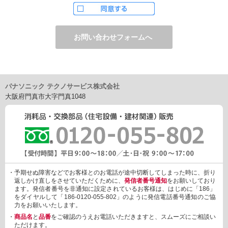
ただし、お申し込みフォーム上でご希望の方のみに、下記サービ
スをご提供することがあります。
・電子メール、ダイレクトメールなどによる情報のご提供
（1）ご提供情報の分野
・住宅関連設備・建材、家電製品、住まいづくり(新築・リフォー
ム)関連情報
・介護サービス、防犯設備・防犯サービス、生活便利サービス、
車載関連商品など
パナソニック テクノサービス株式会社
（2）ご提供情報の概要
大阪府門真市大字門真1048
・商品、サービスに関するご提案
・商品サポート、メンテナンスに関するご提案
・キャンペーン、フェアー、イベントに関する情報ご提供
・アンケート、商品モニターに関する情報ご提供など
3. 個人情報の提供
あらかじめご本人様からご了解いただいている場合や法令で認め
られている場合を除き、個人情報を第三者に提供または開示いた
しません。
・予期せぬ障害などでお客様とのお電話が途中切断してしまった時に、折り
しかしながら、お客様がクレジットカード決済をご利用される場
返しかけ直しをさせていただくために、
発信者番号通知
をお願いしており
合に限り、カード発行会社が行なう不正利用検知・防止「3Dセキ
ます。発信者番号を非通知に設定されているお客様は、はじめに「186」
ュア2.0」のために、お客様が利用するカード発行会社及び、決済
をダイヤルして「186-0120-055-802」のように発信電話番号通知のご協
代行会社：GMOペイメントゲートウェイ（第三者）に、下記の情
力をお願いいたします。
報を開示し、本人認証を行います。
・
商品名
と
品番
をご確認のうえお電話いただきますと、スムーズにご相談い
・金額など、決済に関する情報
ただけます。
・お客様のデバイス情報