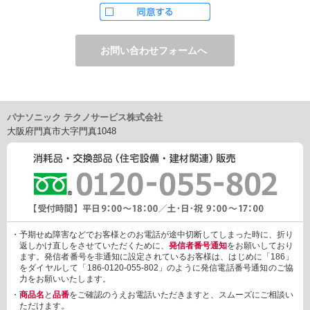
ただし、お申し込みフォーム上でご希望の方のみに、下記サービ
スをご提供することがあります。
・電子メール、ダイレクトメールなどによる情報のご提供
（1）ご提供情報の分野
・住宅関連設備・建材、家電製品、住まいづくり(新築・リフォー
ム)関連情報
・介護サービス、防犯設備・防犯サービス、生活便利サービス、
車載関連商品など
パナソニック テクノサービス株式会社
（2）ご提供情報の概要
大阪府門真市大字門真1048
・商品、サービスに関するご提案
・商品サポート、メンテナンスに関するご提案
・キャンペーン、フェアー、イベントに関する情報ご提供
・アンケート、商品モニターに関する情報ご提供など
3. 個人情報の提供
あらかじめご本人様からご了解いただいている場合や法令で認め
られている場合を除き、個人情報を第三者に提供または開示いた
しません。
・予期せぬ障害などでお客様とのお電話が途中切断してしまった時に、折り
しかしながら、お客様がクレジットカード決済をご利用される場
返しかけ直しをさせていただくために、
発信者番号通知
をお願いしており
合に限り、カード発行会社が行なう不正利用検知・防止「3Dセキ
ます。発信者番号を非通知に設定されているお客様は、はじめに「186」
ュア2.0」のために、お客様が利用するカード発行会社及び、決済
をダイヤルして「186-0120-055-802」のように発信電話番号通知のご協
代行会社：GMOペイメントゲートウェイ（第三者）に、下記の情
力をお願いいたします。
報を開示し、本人認証を行います。
・
商品名
と
品番
をご確認のうえお電話いただきますと、スムーズにご相談い
・金額など、決済に関する情報
ただけます。
・お客様のデバイス情報