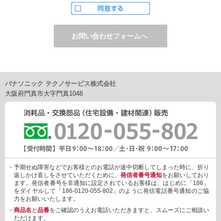
ただし、お申し込みフォーム上でご希望の方のみに、下記サービ
スをご提供することがあります。
・電子メール、ダイレクトメールなどによる情報のご提供
（1）ご提供情報の分野
・住宅関連設備・建材、家電製品、住まいづくり(新築・リフォー
ム)関連情報
・介護サービス、防犯設備・防犯サービス、生活便利サービス、
車載関連商品など
パナソニック テクノサービス株式会社
（2）ご提供情報の概要
大阪府門真市大字門真1048
・商品、サービスに関するご提案
・商品サポート、メンテナンスに関するご提案
・キャンペーン、フェアー、イベントに関する情報ご提供
・アンケート、商品モニターに関する情報ご提供など
3. 個人情報の提供
あらかじめご本人様からご了解いただいている場合や法令で認め
られている場合を除き、個人情報を第三者に提供または開示いた
しません。
・予期せぬ障害などでお客様とのお電話が途中切断してしまった時に、折り
しかしながら、お客様がクレジットカード決済をご利用される場
返しかけ直しをさせていただくために、
発信者番号通知
をお願いしており
合に限り、カード発行会社が行なう不正利用検知・防止「3Dセキ
ます。発信者番号を非通知に設定されているお客様は、はじめに「186」
ュア2.0」のために、お客様が利用するカード発行会社及び、決済
をダイヤルして「186-0120-055-802」のように発信電話番号通知のご協
代行会社：GMOペイメントゲートウェイ（第三者）に、下記の情
力をお願いいたします。
報を開示し、本人認証を行います。
・
商品名
と
品番
をご確認のうえお電話いただきますと、スムーズにご相談い
・金額など、決済に関する情報
ただけます。
・お客様のデバイス情報