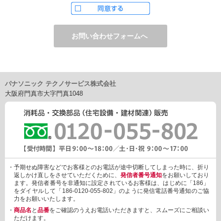
ただし、お申し込みフォーム上でご希望の方のみに、下記サービ
スをご提供することがあります。
・電子メール、ダイレクトメールなどによる情報のご提供
（1）ご提供情報の分野
・住宅関連設備・建材、家電製品、住まいづくり(新築・リフォー
ム)関連情報
・介護サービス、防犯設備・防犯サービス、生活便利サービス、
車載関連商品など
パナソニック テクノサービス株式会社
（2）ご提供情報の概要
大阪府門真市大字門真1048
・商品、サービスに関するご提案
・商品サポート、メンテナンスに関するご提案
・キャンペーン、フェアー、イベントに関する情報ご提供
・アンケート、商品モニターに関する情報ご提供など
3. 個人情報の提供
あらかじめご本人様からご了解いただいている場合や法令で認め
られている場合を除き、個人情報を第三者に提供または開示いた
しません。
・予期せぬ障害などでお客様とのお電話が途中切断してしまった時に、折り
しかしながら、お客様がクレジットカード決済をご利用される場
返しかけ直しをさせていただくために、
発信者番号通知
をお願いしており
合に限り、カード発行会社が行なう不正利用検知・防止「3Dセキ
ます。発信者番号を非通知に設定されているお客様は、はじめに「186」
ュア2.0」のために、お客様が利用するカード発行会社及び、決済
をダイヤルして「186-0120-055-802」のように発信電話番号通知のご協
代行会社：GMOペイメントゲートウェイ（第三者）に、下記の情
力をお願いいたします。
報を開示し、本人認証を行います。
・
商品名
と
品番
をご確認のうえお電話いただきますと、スムーズにご相談い
・金額など、決済に関する情報
ただけます。
・お客様のデバイス情報