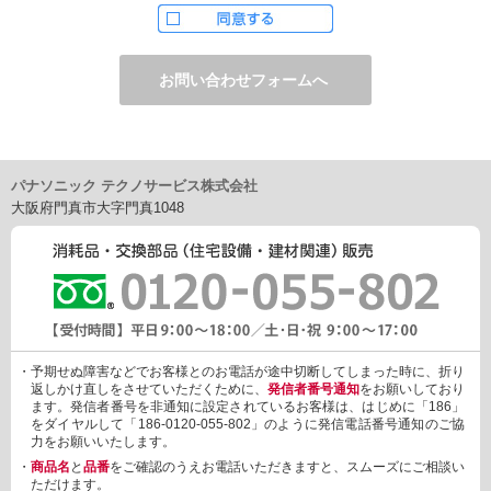
ただし、お申し込みフォーム上でご希望の方のみに、下記サービ
スをご提供することがあります。
・電子メール、ダイレクトメールなどによる情報のご提供
（1）ご提供情報の分野
・住宅関連設備・建材、家電製品、住まいづくり(新築・リフォー
ム)関連情報
・介護サービス、防犯設備・防犯サービス、生活便利サービス、
車載関連商品など
パナソニック テクノサービス株式会社
（2）ご提供情報の概要
大阪府門真市大字門真1048
・商品、サービスに関するご提案
・商品サポート、メンテナンスに関するご提案
・キャンペーン、フェアー、イベントに関する情報ご提供
・アンケート、商品モニターに関する情報ご提供など
3. 個人情報の提供
あらかじめご本人様からご了解いただいている場合や法令で認め
られている場合を除き、個人情報を第三者に提供または開示いた
しません。
・予期せぬ障害などでお客様とのお電話が途中切断してしまった時に、折り
しかしながら、お客様がクレジットカード決済をご利用される場
返しかけ直しをさせていただくために、
発信者番号通知
をお願いしており
合に限り、カード発行会社が行なう不正利用検知・防止「3Dセキ
ます。発信者番号を非通知に設定されているお客様は、はじめに「186」
ュア2.0」のために、お客様が利用するカード発行会社及び、決済
をダイヤルして「186-0120-055-802」のように発信電話番号通知のご協
代行会社：GMOペイメントゲートウェイ（第三者）に、下記の情
力をお願いいたします。
報を開示し、本人認証を行います。
・
商品名
と
品番
をご確認のうえお電話いただきますと、スムーズにご相談い
・金額など、決済に関する情報
ただけます。
・お客様のデバイス情報