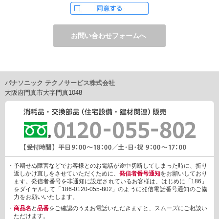
ただし、お申し込みフォーム上でご希望の方のみに、下記サービ
スをご提供することがあります。
・電子メール、ダイレクトメールなどによる情報のご提供
（1）ご提供情報の分野
・住宅関連設備・建材、家電製品、住まいづくり(新築・リフォー
ム)関連情報
・介護サービス、防犯設備・防犯サービス、生活便利サービス、
車載関連商品など
パナソニック テクノサービス株式会社
（2）ご提供情報の概要
大阪府門真市大字門真1048
・商品、サービスに関するご提案
・商品サポート、メンテナンスに関するご提案
・キャンペーン、フェアー、イベントに関する情報ご提供
・アンケート、商品モニターに関する情報ご提供など
3. 個人情報の提供
あらかじめご本人様からご了解いただいている場合や法令で認め
られている場合を除き、個人情報を第三者に提供または開示いた
しません。
・予期せぬ障害などでお客様とのお電話が途中切断してしまった時に、折り
しかしながら、お客様がクレジットカード決済をご利用される場
返しかけ直しをさせていただくために、
発信者番号通知
をお願いしており
合に限り、カード発行会社が行なう不正利用検知・防止「3Dセキ
ます。発信者番号を非通知に設定されているお客様は、はじめに「186」
ュア2.0」のために、お客様が利用するカード発行会社及び、決済
をダイヤルして「186-0120-055-802」のように発信電話番号通知のご協
代行会社：GMOペイメントゲートウェイ（第三者）に、下記の情
力をお願いいたします。
報を開示し、本人認証を行います。
・
商品名
と
品番
をご確認のうえお電話いただきますと、スムーズにご相談い
・金額など、決済に関する情報
ただけます。
・お客様のデバイス情報