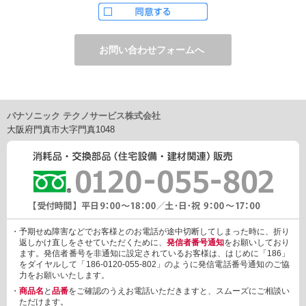
ただし、お申し込みフォーム上でご希望の方のみに、下記サービ
スをご提供することがあります。
・電子メール、ダイレクトメールなどによる情報のご提供
（1）ご提供情報の分野
・住宅関連設備・建材、家電製品、住まいづくり(新築・リフォー
ム)関連情報
・介護サービス、防犯設備・防犯サービス、生活便利サービス、
車載関連商品など
パナソニック テクノサービス株式会社
（2）ご提供情報の概要
大阪府門真市大字門真1048
・商品、サービスに関するご提案
・商品サポート、メンテナンスに関するご提案
・キャンペーン、フェアー、イベントに関する情報ご提供
・アンケート、商品モニターに関する情報ご提供など
3. 個人情報の提供
あらかじめご本人様からご了解いただいている場合や法令で認め
られている場合を除き、個人情報を第三者に提供または開示いた
しません。
・予期せぬ障害などでお客様とのお電話が途中切断してしまった時に、折り
しかしながら、お客様がクレジットカード決済をご利用される場
返しかけ直しをさせていただくために、
発信者番号通知
をお願いしており
合に限り、カード発行会社が行なう不正利用検知・防止「3Dセキ
ます。発信者番号を非通知に設定されているお客様は、はじめに「186」
ュア2.0」のために、お客様が利用するカード発行会社及び、決済
をダイヤルして「186-0120-055-802」のように発信電話番号通知のご協
代行会社：GMOペイメントゲートウェイ（第三者）に、下記の情
力をお願いいたします。
報を開示し、本人認証を行います。
・
商品名
と
品番
をご確認のうえお電話いただきますと、スムーズにご相談い
・金額など、決済に関する情報
ただけます。
・お客様のデバイス情報