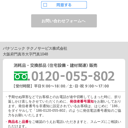
ただし、お申し込みフォーム上でご希望の方のみに、下記サービ
スをご提供することがあります。
・電子メール、ダイレクトメールなどによる情報のご提供
（1）ご提供情報の分野
・住宅関連設備・建材、家電製品、住まいづくり(新築・リフォー
ム)関連情報
・介護サービス、防犯設備・防犯サービス、生活便利サービス、
車載関連商品など
パナソニック テクノサービス株式会社
（2）ご提供情報の概要
大阪府門真市大字門真1048
・商品、サービスに関するご提案
・商品サポート、メンテナンスに関するご提案
・キャンペーン、フェアー、イベントに関する情報ご提供
・アンケート、商品モニターに関する情報ご提供など
3. 個人情報の提供
あらかじめご本人様からご了解いただいている場合や法令で認め
られている場合を除き、個人情報を第三者に提供または開示いた
しません。
・予期せぬ障害などでお客様とのお電話が途中切断してしまった時に、折り
しかしながら、お客様がクレジットカード決済をご利用される場
返しかけ直しをさせていただくために、
発信者番号通知
をお願いしており
合に限り、カード発行会社が行なう不正利用検知・防止「3Dセキ
ます。発信者番号を非通知に設定されているお客様は、はじめに「186」
ュア2.0」のために、お客様が利用するカード発行会社及び、決済
をダイヤルして「186-0120-055-802」のように発信電話番号通知のご協
代行会社：GMOペイメントゲートウェイ（第三者）に、下記の情
力をお願いいたします。
報を開示し、本人認証を行います。
・
商品名
と
品番
をご確認のうえお電話いただきますと、スムーズにご相談い
・金額など、決済に関する情報
ただけます。
・お客様のデバイス情報