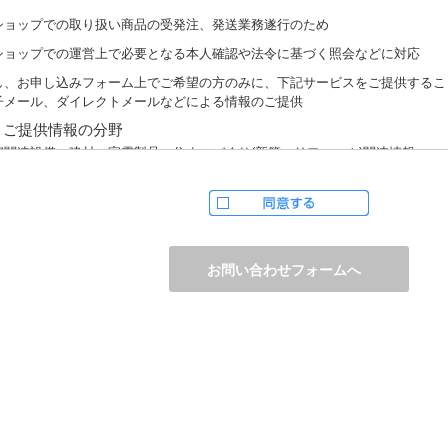
ショップでの取り扱い商品の受発注、発送業務遂行のため
ショップでの運営上で必要となる本人確認や法令に基づく照会などに対応
し、お申し込みフォーム上でご希望の方のみに、下記サービスをご提供するこ
子メール、ダイレクトメールなどによる情報のご提供
）ご提供情報の分野
宅関連設備・建材、家電製品、住まいづくり(新築・リフォーム)関連情報
護サービス、防犯設備・防犯サービス、生活便利サービス、車載関連商品など
）ご提供情報の概要
品、サービスに関するご提案
品サポート、メンテナンスに関するご提案
ャンペーン、フェアー、イベントに関する情報ご提供
ンケート、商品モニターに関する情報ご提供など
人情報の提供
かじめご本人様からご了解いただいている場合や法令で認められている場合を
は開示いたしません。
しながら、お客様がクレジットカード決済をご利用される場合に限り、カード
防止「3Dセキュア2.0」のために、お客様が利用するカード発行会社及び、決
ウェイ（第三者）に、下記の情報を開示し、本人認証を行います。