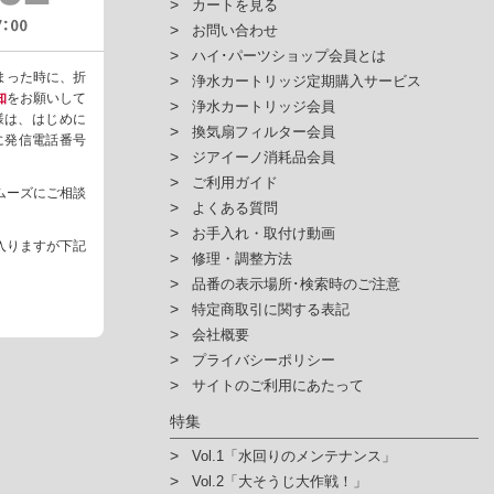
カートを見る
お問い合わせ
ハイ･パーツショップ会員とは
まった時に、折
浄水カートリッジ定期購入サービス
知
をお願いして
浄水カートリッジ会員
様は、はじめに
換気扇フィルター会員
ように発信電話番号
ジアイーノ消耗品会員
ご利用ガイド
ムーズにご相談
よくある質問
お手入れ・取付け動画
入りますが下記
修理・調整方法
品番の表示場所･検索時のご注意
特定商取引に関する表記
会社概要
プライバシーポリシー
サイトのご利用にあたって
特集
Vol.1「水回りのメンテナンス」
Vol.2「大そうじ大作戦！」