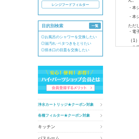
ん。
レンジフードフィルター
・本
・本
目的別検索
ただ
一覧
・電
◎お風呂のシャワーを交換したい
（1
◎油汚れ･ベタつきをとりたい
・住
◎排水口の目皿を交換したい
・介
（2
・商
・商
・キ
・ア
3. 個
浄水カートリッジ★クーポン対象
あら
各種フィルター★クーポン対象
また
しか
キッチン
知・
ート
バスルーム