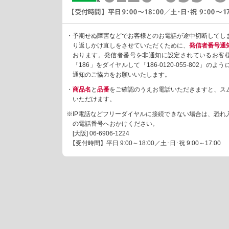
・予期せぬ障害などでお客様とのお電話が途中切断してし
り返しかけ直しをさせていただくために、
発信者番号通
おります。発信者番号を非通知に設定されているお客
「186」をダイヤルして「186-0120-055-802」の
通知のご協力をお願いいたします。
・
商品名
と
品番
をご確認のうえお電話いただきますと、ス
いただけます。
※IP電話などフリーダイヤルに接続できない場合は、恐れ
の電話番号へおかけください。
[大阪]
06-6906-1224
【受付時間】平日 9:00～18:00／土･日･祝 9:00～17:00