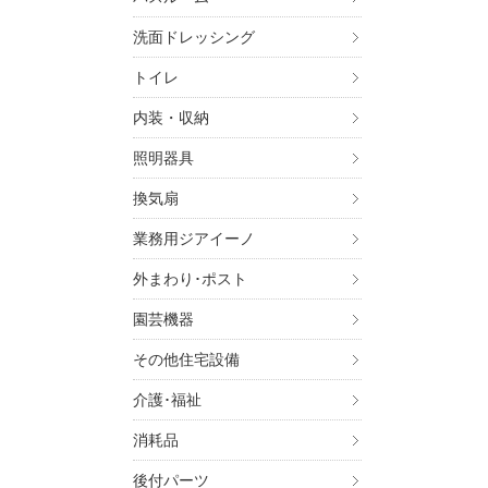
・金
・お
洗面ドレッシング
・お
トイレ
4. 個
上記
内装・収納
いま
照明器具
この
す。
換気扇
5. 個
業務用ジアイーノ
ご本
す）
外まわり･ポスト
す。
園芸機器
6. 個
その他住宅設備
ご本
介護･福祉
パナ
（UR
消耗品
お問
後付パーツ