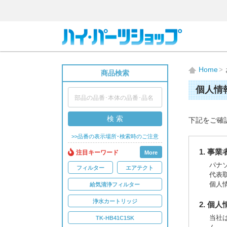
Home
商品検索
個人情
検 索
下記をご確
>>品番の表示場所･検索時のご注意
1. 事
注目キーワード
More
パナ
フィルター
エアテクト
代表
個人
給気清浄フィルター
浄水カートリッジ
2. 個
当社
TK-HB41C1SK