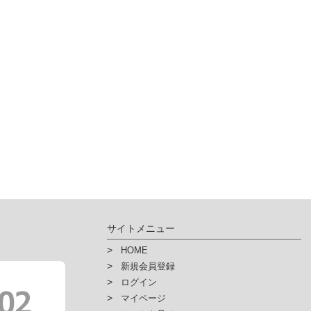
人情報を入力するにあたっての注意事項
力上での必須項目を入力いただけない場合は、「ハイ・パーツショップ」で提
んので予めご了承下さい。
その他個人情報の取扱い詳細に関しましては、弊社ホームページにてご
人情報保護方針
人情報保護法に基づく公表事項
人情報の開示などに関するご案内
サイトメニュー
HOME
新規会員登録
ログイン
マイページ