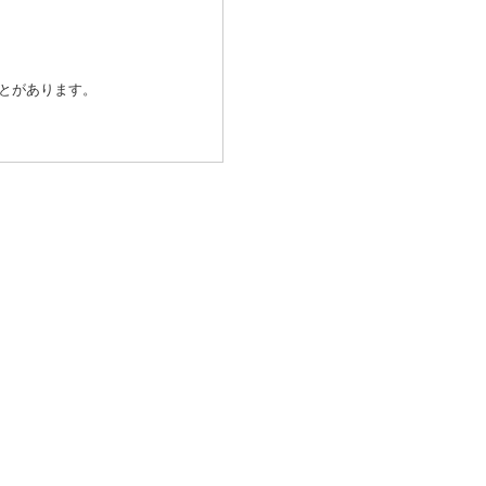
とがあります。
除き、個人情報を第三者に提供
発行会社が行なう不正利用検
済代行会社：GMOペイメントゲ