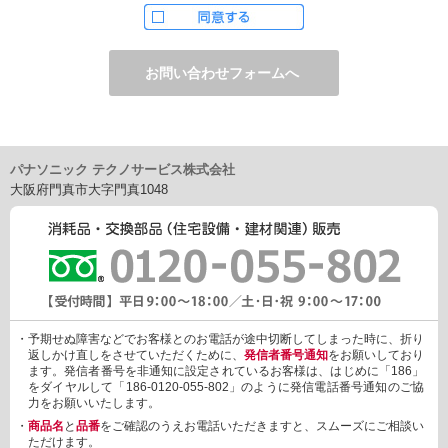
ただし、お申し込みフォーム上でご希望の方のみに、下記サービ
スをご提供することがあります。
・電子メール、ダイレクトメールなどによる情報のご提供
（1）ご提供情報の分野
・住宅関連設備・建材、家電製品、住まいづくり(新築・リフォー
ム)関連情報
・介護サービス、防犯設備・防犯サービス、生活便利サービス、
車載関連商品など
パナソニック テクノサービス株式会社
（2）ご提供情報の概要
大阪府門真市大字門真1048
・商品、サービスに関するご提案
・商品サポート、メンテナンスに関するご提案
・キャンペーン、フェアー、イベントに関する情報ご提供
・アンケート、商品モニターに関する情報ご提供など
3. 個人情報の提供
あらかじめご本人様からご了解いただいている場合や法令で認め
られている場合を除き、個人情報を第三者に提供または開示いた
しません。
・予期せぬ障害などでお客様とのお電話が途中切断してしまった時に、折り
しかしながら、お客様がクレジットカード決済をご利用される場
返しかけ直しをさせていただくために、
発信者番号通知
をお願いしており
合に限り、カード発行会社が行なう不正利用検知・防止「3Dセキ
ます。発信者番号を非通知に設定されているお客様は、はじめに「186」
ュア2.0」のために、お客様が利用するカード発行会社及び、決済
をダイヤルして「186-0120-055-802」のように発信電話番号通知のご協
代行会社：GMOペイメントゲートウェイ（第三者）に、下記の情
力をお願いいたします。
報を開示し、本人認証を行います。
・
商品名
と
品番
をご確認のうえお電話いただきますと、スムーズにご相談い
・金額など、決済に関する情報
ただけます。
・お客様のデバイス情報